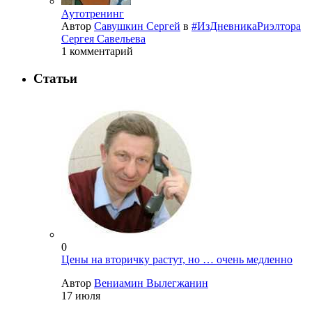
Аутотренинг
Автор
Савушкин Сергей
в
#ИзДневникаРиэлтора
Сергея Савельева
1 комментарий
Статьи
0
Цены на вторичку растут, но … очень медленно
Автор
Вениамин Вылегжанин
17 июля