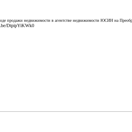
 методе продажи недвижимости в агентстве недвижимости ЮСИН на Прео
u.be/DtpipYiKWk0