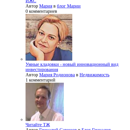
ИЖС
Автор
Мария
в
блог Марии
0 комментариев
Умные кладовки - новый инновационный вид
инвестирования
Автор
Мария Родионова
в
Недвижимость
1 комментарий
Читайте ТЖ
Автор
Геннадий Савинов
в
Блог Геннадия