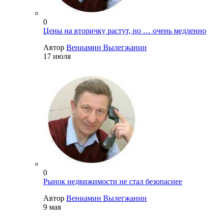
0
Цены на вторичку растут, но … очень медленно
Автор
Вениамин Вылегжанин
17 июля
0
Рынок недвижимости не стал безопаснее
Автор
Вениамин Вылегжанин
9 мая