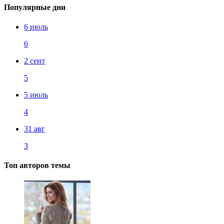
Популярные дни
6 июль
6
2 сент
5
5 июль
4
31 авг
3
Топ авторов темы