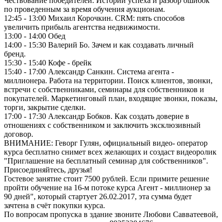
Чествование победителей. Истории успеха и разбор ошибок
по проведенным за время обучения аукционам.
12:45 - 13:00 Михаил Корочкин. CRM: пять способов
увеличить прибыль агентства недвижимости.
13:00 - 14:00 Обед
14:00 - 15:30 Валерий Бо. Зачем и как создавать личный
бренд.
15:30 - 15:40 Кофе - брейк
15:40 - 17:00 Александр Санкин. Система агента -
миллионера. Работа на территории. Поиск клиентов, звонки,
встречи с собственниками, семинары для собственников и
покупателей. Маркетинговый план, входящие звонки, показы,
торги, закрытие сделки.
17:00 - 17:30 Александр Бобков. Как создать доверие в
отношениях с собственником и заключить эксклюзивный
договор.
ВНИМАНИЕ: Геворг Гулян, официальный видео- оператор
курса бесплатно снимет всех желающих и создаст видеоролик
"Приглашение на бесплатный семинар для собственников".
Присоединяйтесь, друзья!
Гостевое занятие стоит 7500 рублей. Если примите решение
пройти обучение на 16-м потоке курса Агент - миллионер за
90 дней", который стартует 26.02.2017, эта сумма будет
зачтена в счёт покупки курса.
По вопросам пропуска в здание звоните Любови Савватеевой,