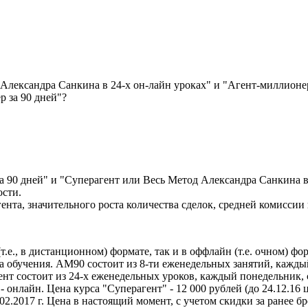
Александра Санкина в 24-х он-лайн уроках" и "Агент-миллионер
р за 90 дней"?
 за 90 дней" и "Суперагент или Весь Метод Александра Санкина в
ости.
та, значительного роста количества сделок, средней комиссии п
(т.е., в дистанционном) формате, так и в оффлайн (т.е. очном) фо
а обучения. АМ90 состоит из 8-ти еженедельных занятий, каждый 
нт состоит из 24-х еженедельных уроков, каждый понедельник, с 
- онлайн. Цена курса "Суперагент" - 12 000 рублей (до 24.12.16 ц
02.2017 г. Цена в настоящий момент, с учетом скидки за ранее б