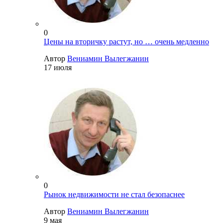
0
Цены на вторичку растут, но … очень медленно
Автор
Вениамин Вылегжанин
17 июля
0
Рынок недвижимости не стал безопаснее
Автор
Вениамин Вылегжанин
9 мая