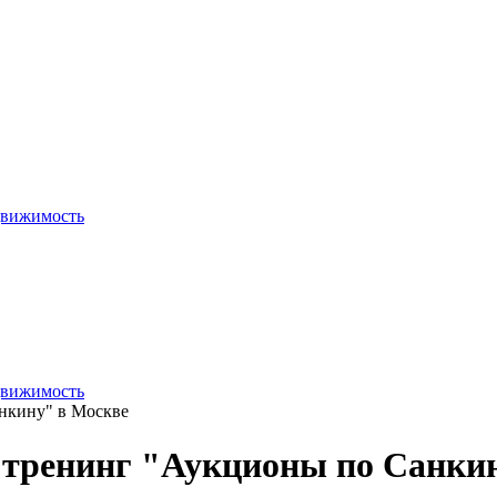
движимость
движимость
анкину" в Москве
ий тренинг "Аукционы по Санки