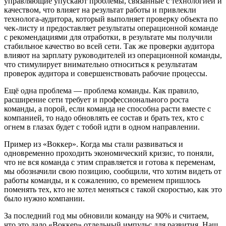
управляющие упускают проблемы, связанные с технологией и
качеством, что влияет на результат работы и привлекли
технолога-аудитора, который выполняет проверку объекта по
чек-листу и предоставляет результаты операционной команде
с рекомендациями для отработки, в результате мы получили
стабильное качество во всей сети. Так же проверки аудитора
влияют на зарплату руководителей из операционной команды,
что стимулирует внимательно относиться к результатам
проверок аудитора и совершенствовать рабочие процессы.
Ещё одна проблема — проблема команды. Как правило,
расширение сети требует и профессионального роста
команды, а порой, если команда не способна расти вместе с
компанией, то надо обновлять ее состав и брать тех, кто с
огнем в глазах будет с тобой идти в одном направлении.
Пример из «Воккер». Когда мы стали развиваться и
одновременно проходить экономический кризис, то поняли,
что не вся команда с этим справляется и готова к переменам,
мы обозначили свою позицию, сообщили, что хотим видеть от
работы команды, и к сожалению, со временем пришлось
поменять тех, кто не хотел меняться с такой скоростью, как это
было нужно компании.
За последний год мы обновили команду на 90% и считаем,
что это дало «Воккер» отдельный импульс для развития. Наш