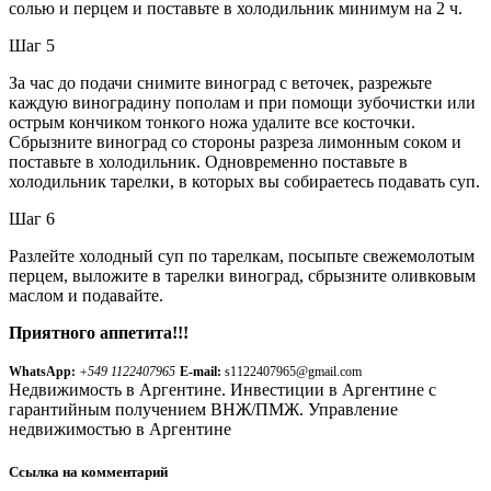
солью и перцем и поставьте в холодильник минимум на 2 ч.
Шаг 5
За час до подачи снимите виноград с веточек, разрежьте
каждую виноградину пополам и при помощи зубочистки или
острым кончиком тонкого ножа удалите все косточки.
Сбрызните виноград со стороны разреза лимонным соком и
поставьте в холодильник. Одновременно поставьте в
холодильник тарелки, в которых вы собираетесь подавать суп.
Шаг 6
Разлейте холодный суп по тарелкам, посыпьте свежемолотым
перцем, выложите в тарелки виноград, сбрызните оливковым
маслом и подавайте.
Приятного аппетита!!!
WhatsApp:
+549 1122407965
E-mail:
s1122407965@gmail.com
Недвижимость в Аргентине. Инвестиции в Аргентине с
гарантийным получением ВНЖ/ПМЖ. Управление
недвижимостью в Аргентине
Ссылка на комментарий