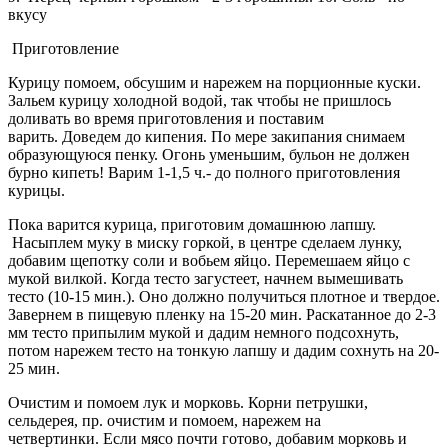
вкусу
Приготовление
Курицу помоем, обсушим и нарежем на порционные куски.
Зальем курицу холодной водой, так чтобы не пришлось
доливать во время приготовления и поставим
варить. Доведем до кипения. По мере закипания снимаем
образующуюся пенку. Огонь уменьшим, бульон не должен
бурно кипеть! Варим 1-1,5 ч.- до полного приготовления
курицы.
Пока варится курица, приготовим домашнюю лапшу.
Насыплем муку в миску горкой, в центре сделаем лунку,
добавим щепотку соли и вобьем яйцо. Перемешаем яйцо с
мукой вилкой. Когда тесто загустеет, начнем вымешивать
тесто (10-15 мин.). Оно должно получиться плотное и твердое.
Завернем в пищевую пленку на 15-20 мин. Раскатанное до 2-3
мм тесто припылим мукой и дадим немного подсохнуть,
потом нарежем тесто на тонкую лапшу и дадим сохнуть на 20-
25 мин.
Очистим и помоем лук и морковь. Корни петрушки,
сельдерея, пр. очистим и помоем, нарежем на
четвертинки. Если мясо почти готово, добавим морковь и