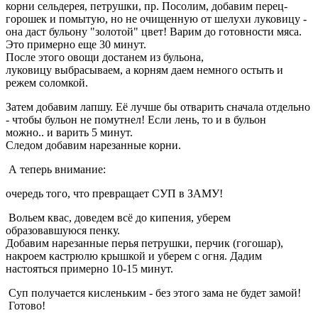
корни сельдерея, петрушки, пр. Посолим, добавим перец-
горошек и помытую, но не очищенную от шелухи луковицу -
она даст бульону "золотой" цвет! Варим до готовности мяса.
Это примерно еще 30 минут.
После этого овощи достанем из бульона,
луковицу выбрасываем, а корням даем немного остыть и
режем соломкой.
Затем добавим лапшу. Её лучше бы отварить сначала отдельно
- чтобы бульон не помутнел! Если лень, то и в бульон
можно.. и варить 5 минут.
Следом добавим нарезанные корни.
А теперь внимание:
очередь того, что превращает СУП в ЗАМУ!
Вольем квас, доведем всё до кипения, уберем
образовавшуюся пенку.
Добавим нарезанные перья петрушки, перчик (гогошар),
накроем кастрюлю крышкой и уберем с огня. Дадим
настояться примерно 10-15 минут.
Суп получается кисленьким - без этого зама не будет замой!
Готово!