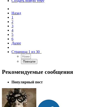
Создать новую тему
Назад
1
2
3
4
5
6
Далее
Страница 1 из 30
Рекомендуемые сообщения
Популярный пост