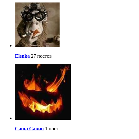
Elenka
27 постов
Саша Савин
1 пост