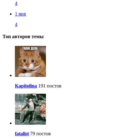
4
1 янв
4
Топ авторов темы
Kapitolina
191 постов
fatalist
79 постов