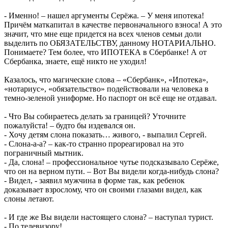
- Именно! – нашел аргументы Серёжа. – У меня ипотека!
Причём маткапитал в качестве первоначального взноса! А это
значит, что мне еще придется на всех членов семьи доли
выделить по ОБЯЗАТЕЛЬСТВУ, данному НОТАРИАЛЬНО.
Понимаете? Тем более, что ИПОТЕКА в Сбербанке! А от
Сбербанка, знаете, ещё никто не уходил!
Казалось, что магические слова – «Сбербанк», «Ипотека»,
«нотариус», «обязательство» подействовали на человека в
темно-зеленой униформе. Но паспорт он всё еще не отдавал.
- Что Вы собираетесь делать за границей? Уточните
пожалуйста! – будто бы издевался он.
- Хочу детям слона показать… живого, - выпалил Сергей.
- Слона-а-а? – как-то странно прореагировал на это
пограничный мытник.
- Да, слона! – профессиональное чутье подсказывало Серёже,
что он на верном пути. – Вот Вы видели когда-нибудь слона?
- Видел, - заявил мужчина в форме так, как ребенок
доказывает взрослому, что он своими глазами видел, как
слоны летают.
- И где же Вы видели настоящего слона? – наступал турист.
- По телевизору!