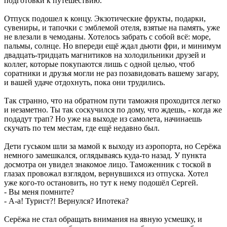
подготовки к путешествию.
Отпуск подошел к концу. Экзотические фрукты, подарки,
сувениры, и тапочки с эмблемой отеля, взятые на память, уже
не влезали в чемоданы. Хотелось забрать с собой всё: море,
пальмы, солнце. Но впереди ещё ждал дьюти фри, и минимум
двадцать-тридцать магнитиков на холодильники друзей и
коллег, которые покупаются лишь с одной целью, чтоб
соратники и друзья могли не раз позавидовать вашему загару,
и вашей удаче отдохнуть, пока они трудились.
Так странно, что на обратном пути таможня проходится легко
и незаметно. Ты так соскучился по дому, что ждешь, - когда же
подадут трап? Но уже на выходе из самолета, начинаешь
скучать по тем местам, где ещё недавно был.
Дети гуськом шли за мамой к выходу из аэропорта, но Серёжа
немного замешкался, оглядываясь куда-то назад. У пункта
досмотра он увидел знакомое лицо. Таможенник с тоской в
глазах провожал взглядом, вернувшихся из отпуска. Хотел
уже кого-то остановить, но тут к нему подошёл Сергей.
- Вы меня помните?
- А-а! Турист?! Вернулся? Ипотека?
Серёжа не стал обращать внимания на явную усмешку, и