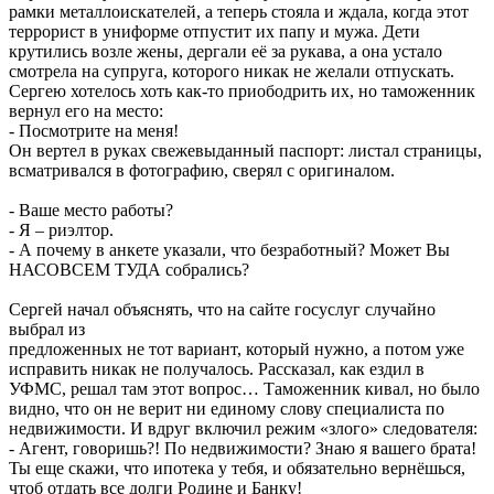
рамки металлоискателей, а теперь стояла и ждала, когда этот
террорист в униформе отпустит их папу и мужа. Дети
крутились возле жены, дергали её за рукава, а она устало
смотрела на супруга, которого никак не желали отпускать.
Сергею хотелось хоть как-то приободрить их, но таможенник
вернул его на место:
- Посмотрите на меня!
Он вертел в руках свежевыданный паспорт: листал страницы,
всматривался в фотографию, сверял с оригиналом.
- Ваше место работы?
- Я – риэлтор.
- А почему в анкете указали, что безработный? Может Вы
НАСОВСЕМ ТУДА собрались?
Сергей начал объяснять, что на сайте госуслуг случайно
выбрал из
предложенных не тот вариант, который нужно, а потом уже
исправить никак не получалось. Рассказал, как ездил в
УФМС, решал там этот вопрос… Таможенник кивал, но было
видно, что он не верит ни единому слову специалиста по
недвижимости. И вдруг включил режим «злого» следователя:
- Агент, говоришь?! По недвижимости? Знаю я вашего брата!
Ты еще скажи, что ипотека у тебя, и обязательно вернёшься,
чтоб отдать все долги Родине и Банку!