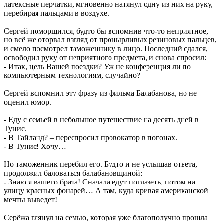
латексные перчатки, мгновенно натянул одну из них на руку,
перебирая пальцами в воздухе.
Сергей поморщился, будто бы вспомнив что-то неприятное,
но всё же оторвал взгляд от пронырливых резиновых пальцев,
и смело посмотрел таможеннику в лицо. Последний сдался,
освободил руку от неприятного предмета, и снова спросил:
- Итак, цель Вашей поездки? Уж не конференция ли по
компьютерным технологиям, случайно?
Сергей вспомнил эту фразу из фильма Балабанова, но не
оценил юмор.
- Еду с семьей в небольшое путешествие на десять дней в
Тунис.
- В Тайланд? – переспросил провокатор в погонах.
- В Тунис! Хочу…
Но таможенник перебил его. Будто и не услышав ответа,
продолжил баловаться балабановщиной:
- Знаю я вашего брата! Сначала едут поглазеть, потом на
улицу красных фонарей… А там, куда кривая американской
мечты выведет!
Серёжа глянул на семью, которая уже благополучно прошла