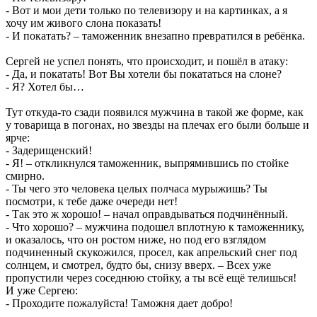
- Вот и мои дети только по телевизору и на картинках, а я
хочу им живого слона показать!
- И покатать? – таможенник внезапно превратился в ребёнка.
Сергей не успел понять, что происходит, и пошёл в атаку:
- Да, и покатать! Вот Вы хотели бы покататься на слоне?
- Я? Хотел бы…
Тут откуда-то сзади появился мужчина в такой же форме, как
у товарища в погонах, но звезды на плечах его были больше и
ярче:
- Задерищенский!
- Я! – откликнулся таможенник, выпрямившись по стойке
смирно.
- Ты чего это человека целых полчаса мурыжишь? Ты
посмотри, к тебе даже очереди нет!
- Так это ж хорошо! – начал оправдываться подчинённый.
- Что хорошо? – мужчина подошел вплотную к таможеннику,
и оказалось, что он ростом ниже, но под его взглядом
подчиненный скукожился, просел, как апрельский снег под
солнцем, и смотрел, будто бы, снизу вверх. – Всех уже
пропустили через соседнюю стойку, а ты всё ещё телишься!
И уже Сергею:
- Проходите пожалуйста! Таможня дает добро!