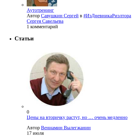
Аутотренинг
Автор
Савушкин Сергей
в
#ИзДневникаРиэлтора
Сергея Савельева
1 комментарий
Статьи
0
Цены на вторичку растут, но … очень медленно
Автор
Вениамин Вылегжанин
17 июля