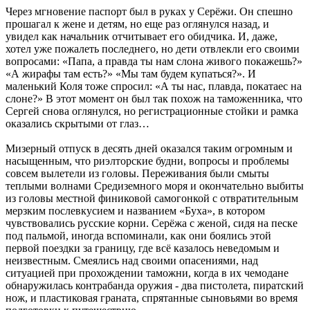
Через мгновение паспорт был в руках у Серёжи. Он спешно
прошагал к жене и детям, но еще раз оглянулся назад, и
увидел как начальник отчитывает его обидчика. И, даже,
хотел уже пожалеть последнего, но дети отвлекли его своими
вопросами: «Папа, а правда ты нам слона живого покажешь?»
«А жирафы там есть?» «Мы там будем купаться?». И
маленький Коля тоже спросил: «А ты нас, плавда, покатаес на
слоне?» В этот момент он был так похож на таможенника, что
Сергей снова оглянулся, но регистрационные стойки и рамка
оказались скрытыми от глаз…
Мизерный отпуск в десять дней оказался таким огромным и
насыщенным, что риэлторские будни, вопросы и проблемы
совсем вылетели из головы. Переживания были смыты
теплыми волнами Средиземного моря и окончательно выбиты
из головы местной финиковой самогонкой с отвратительным
мерзким послевкусием и названием «Буха», в котором
чувствовались русские корни. Серёжа с женой, сидя на песке
под пальмой, иногда вспоминали, как они боялись этой
первой поездки за границу, где всё казалось неведомым и
неизвестным. Смеялись над своими опасениями, над
ситуацией при прохождении таможни, когда в их чемодане
обнаружилась контрабанда оружия - два пистолета, пиратский
нож, и пластиковая граната, спрятанные сыновьями во время