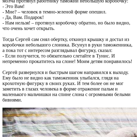
молча протянул работнику таможни небольшую коробочку:
- Это Вам!
- Мне? – человек в темно-зеленой форме опешил.
- Да, Вам. Подарок!
- Нам нельзя! – протянул коробочку обратно, но было видно,
что очень хочет открыть.
Тогда Сергей сам снял обертку, откинул крышку и достал из
коробочки небольшого слоника. Всунул в руки таможенника,
а пока тот с интересом разглядывал фигурку, сказал:
- Если получится, то обязательно слетайте в Тунис. И
непременно прокатитесь на слоне! Моим детям понравилось!
Сергей развернулся и быстрым шагом направился к выходу.
Ему было не видно как таможенник улыбался, глядя на
крохотную фигурку в своих руках. И тем более он не мог
заметить в глазах человека в форме отражение пальм и
маленького мальчишки на спине слона с огромными белыми
бивнями.