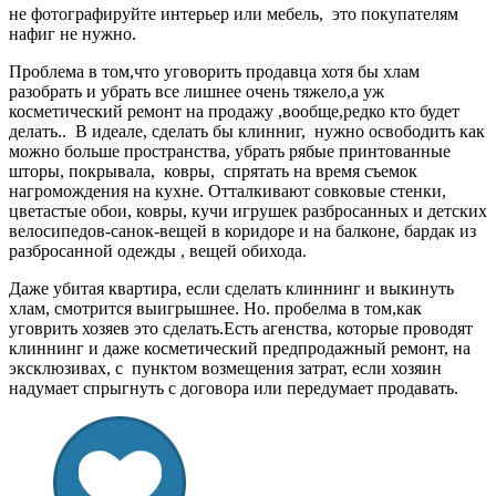
не фотографируйте интерьер или мебель, это покупателям
нафиг не нужно.
Проблема в том,что уговорить продавца хотя бы хлам
разобрать и убрать все лишнее очень тяжело,а уж
косметический ремонт на продажу ,вообще,редко кто будет
делать.. В идеале, сделать бы клинниг, нужно освободить как
можно больше пространства, убрать рябые принтованные
шторы, покрывала, ковры, спрятать на время съемок
нагромождения на кухне. Отталкивают совковые стенки,
цветастые обои, ковры, кучи игрушек разбросанных и детских
велосипедов-санок-вещей в коридоре и на балконе, бардак из
разбросанной одежды , вещей обихода.
Даже убитая квартира, если сделать клиннинг и выкинуть
хлам, смотрится выигрышнее. Но. пробелма в том,как
уговрить хозяев это сделать.Есть агенства, которые проводят
клиннинг и даже косметический предпродажный ремонт, на
эксклюзивах, с пунктом возмещения затрат, если хозяин
надумает спрыгнуть с договора или передумает продавать.