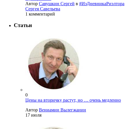
Автор
Савушкин Сергей
в
#ИзДневникаРиэлтора
Сергея Савельева
1 комментарий
Статьи
0
Цены на вторичку растут, но … очень медленно
Автор
Вениамин Вылегжанин
17 июля