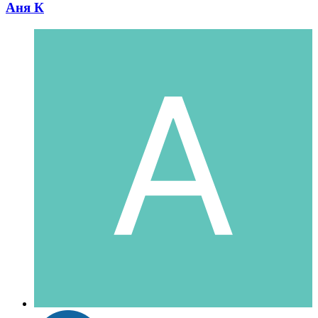
Аня К