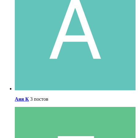
Аня К
3 постов