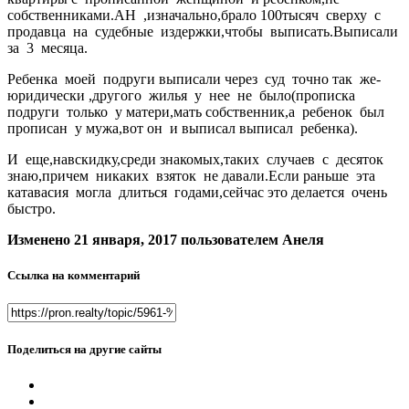
собственниками.АН ,изначально,брало 100тысяч сверху с
продавца на судебные издержки,чтобы выписать.Выписали
за 3 месяца.
Ребенка моей подруги выписали через суд точно так же-
юридически ,другого жилья у нее не было(прописка
подруги только у матери,мать собственник,а ребенок был
прописан у мужа,вот он и выписал выписал ребенка).
И еще,навскидку,среди знакомых,таких случаев с десяток
знаю,причем никаких взяток не давали.Если раньше эта
катавасия могла длиться годами,сейчас это делается очень
быстро.
Изменено
21 января, 2017
пользователем Анеля
Ссылка на комментарий
Поделиться на другие сайты