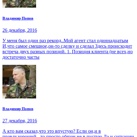
Владимир Попов
26 декабря, 2016
У меня был один раз рекорд..Мой агент стал одиннадцатым
И,что самое смешное,он-то сделку и сделал Здесь происходит
встреча двух разных позиций. 1. Позиция клиента (не всех,но
достаточно часты
Владимир Попов
27 декабря, 2016
А кто вам сказал,что это впустую? Если он,и в
правду,хороший - то просто обязан не в пустую Да и ситуации