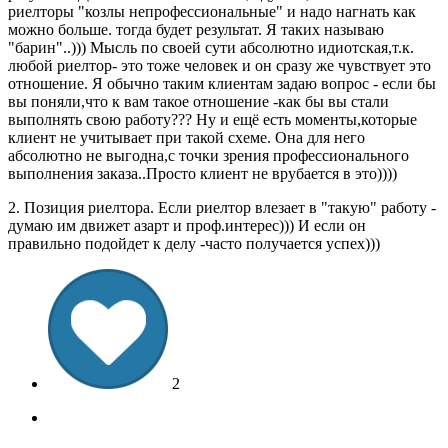
риелторы "козлы непрофессиональные" и надо нагнать как
можно больше. тогда будет результат. Я таких называю
"барин"..))) Мысль по своей сути абсолютно идиотская,т.к.
любой риелтор- это тоже человек и он сразу же чувствует это
отношение. Я обычно таким клиентам задаю вопрос - если бы
вы поняли,что к вам такое отношение -как бы вы стали
выполнять свою работу??? Ну и ещё есть моменты,которые
клиент не учитывает при такой схеме. Она для него
абсолютно не выгодна,с точки зрения профессионального
выполнения заказа..Просто клиент не врубается в это))))
2. Позиция риелтора. Если риелтор влезает в "такую" работу -
думаю им движет азарт и проф.интерес))) И если он
правильно подойдет к делу -часто получается успех)))
2