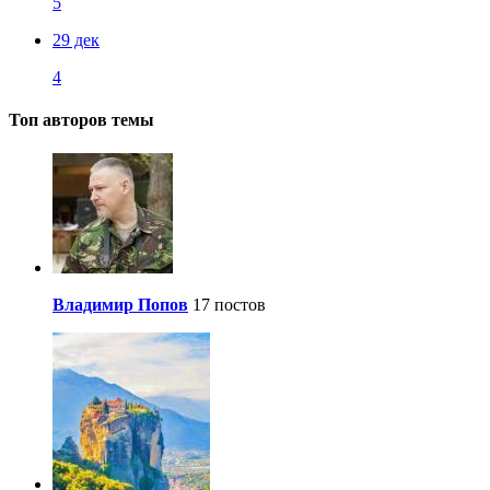
5
29 дек
4
Топ авторов темы
Владимир Попов
17 постов