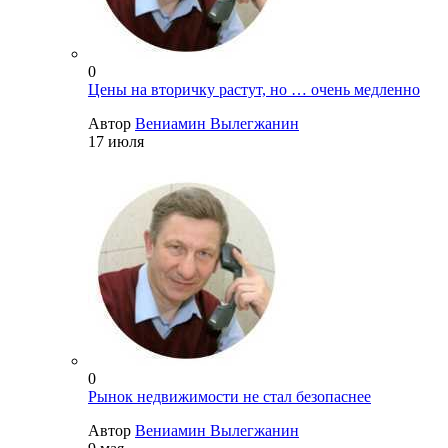
0
Цены на вторичку растут, но … очень медленно
Автор
Вениамин Вылегжанин
17 июля
0
Рынок недвижимости не стал безопаснее
Автор
Вениамин Вылегжанин