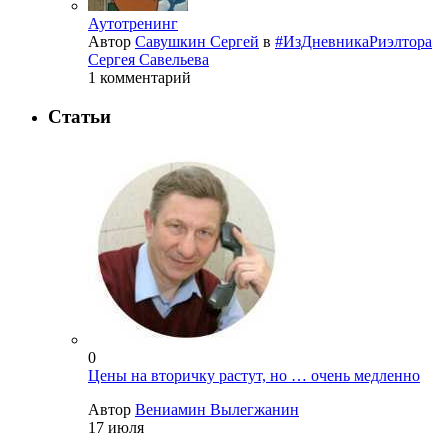
Аутотренинг
Автор
Савушкин Сергей
в
#ИзДневникаРиэлтора
Сергея Савельева
1 комментарий
Статьи
0
Цены на вторичку растут, но … очень медленно
Автор
Вениамин Вылегжанин
17 июля