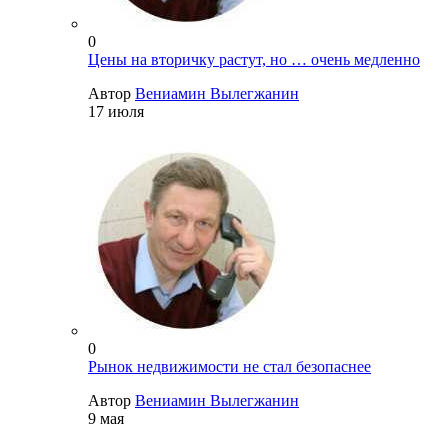
0
Цены на вторичку растут, но … очень медленно
Автор
Вениамин Вылегжанин
17 июля
0
Рынок недвижимости не стал безопаснее
Автор
Вениамин Вылегжанин
9 мая