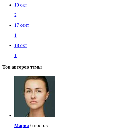
19 окт
2
17 сент
1
18 окт
1
Топ авторов темы
Мария
6 постов