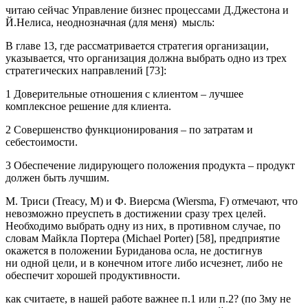
читаю сейчас Управление бизнес процессами Д.Джестона и
Й.Нелиса, неоднозначная (для меня) мысль:
В главе 13, где рассматривается стратегия организации,
указывается, что организация должна выбрать одно из трех
стратегических направлений [73]:
1 Доверительные отношения с клиентом – лучшее
комплексное решение для клиента.
2 Совершенство функционирования – по затратам и
себестоимости.
3 Обеспечение лидирующего положения продукта – продукт
должен быть лучшим.
М. Триси (Treacy, M) и Ф. Виерсма (Wiersma, F) отмечают, что
невозможно преуспеть в достижении сразу трех целей.
Необходимо выбрать одну из них, в противном случае, по
словам Майкла Портера (Michael Porter) [58], предприятие
окажется в положении Буриданова осла, не достигнув
ни одной цели, и в конечном итоге либо исчезнет, либо не
обеспечит хорошей продуктивности.
как считаете, в нашей работе важнее п.1 или п.2? (по 3му не