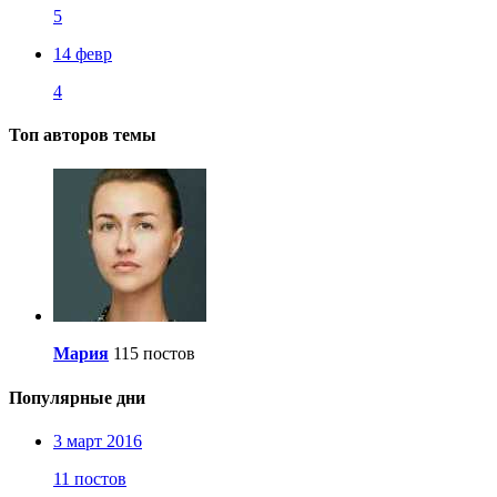
5
14 февр
4
Топ авторов темы
Мария
115 постов
Популярные дни
3 март 2016
11 постов