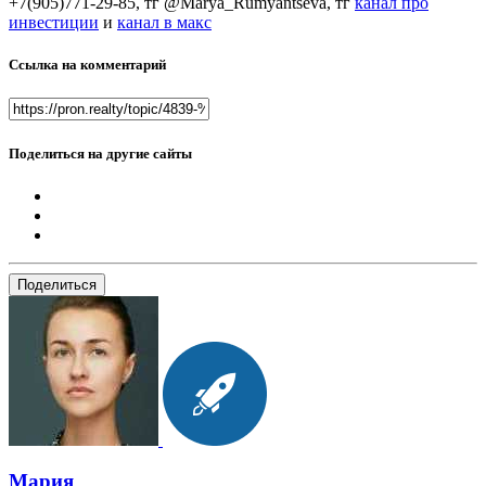
+7(905)771-29-85, тг @Marya_Rumyantseva,
тг
канал про
инвестиции
и
канал в макс
Ссылка на комментарий
Поделиться на другие сайты
Поделиться
Мария