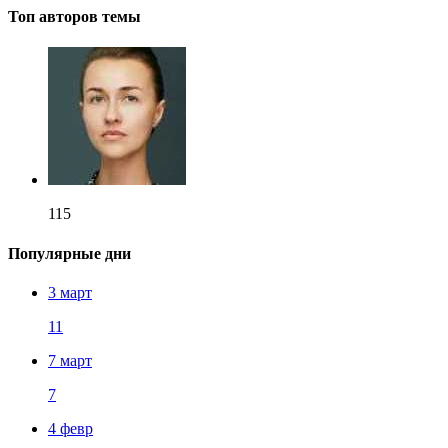
Топ авторов темы
115
Популярные дни
3 март
11
7 март
7
4 февр