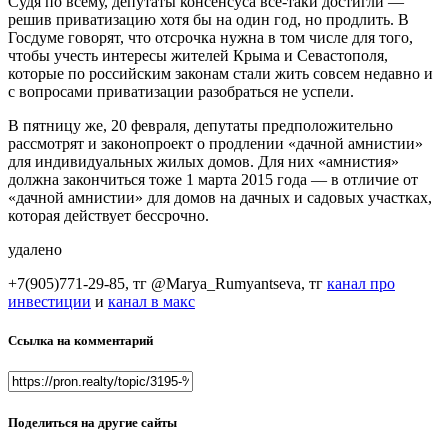
Судя по всему, депутаты консенсуса все-таки достигли —
решив приватизацию хотя бы на один год, но продлить. В
Госдуме говорят, что отсрочка нужна в том числе для того,
чтобы учесть интересы жителей Крыма и Севастополя,
которые по российским законам стали жить совсем недавно и
с вопросами приватизации разобраться не успели.
В пятницу же, 20 февраля, депутаты предположительно
рассмотрят и законопроект о продлении «дачной амнистии»
для индивидуальных жилых домов. Для них «амнистия»
должна закончиться тоже 1 марта 2015 года — в отличие от
«дачной амнистии» для домов на дачных и садовых участках,
которая действует бессрочно.
удалено
+7(905)771-29-85, тг @Marya_Rumyantseva,
тг
канал про
инвестиции
и
канал в макс
Ссылка на комментарий
Поделиться на другие сайты