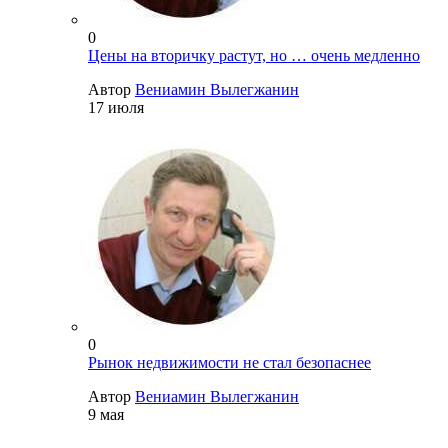
0
Цены на вторичку растут, но … очень медленно
Автор
Вениамин Вылегжанин
17 июля
0
Рынок недвижимости не стал безопаснее
Автор
Вениамин Вылегжанин
9 мая