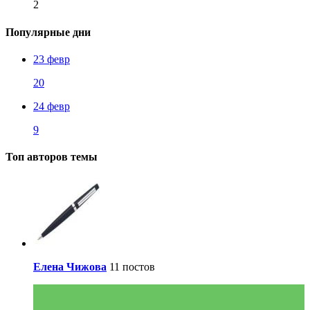
2
Популярные дни
23 февр
20
24 февр
9
Топ авторов темы
Елена Чижова
11 постов