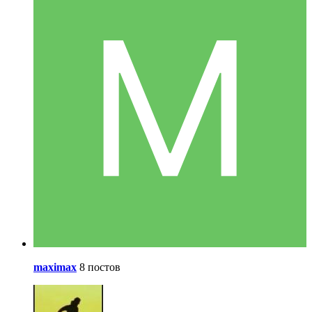
maximax
8 постов