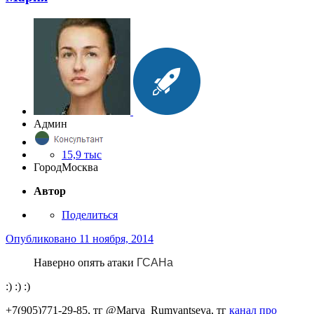
Админ
15,9 тыс
Город
Москва
Автор
Поделиться
Опубликовано
11 ноября, 2014
Наверно опять атаки
ГСАНа
:) :) :)
+7(905)771-29-85, тг @Marya_Rumyantseva,
тг
канал про