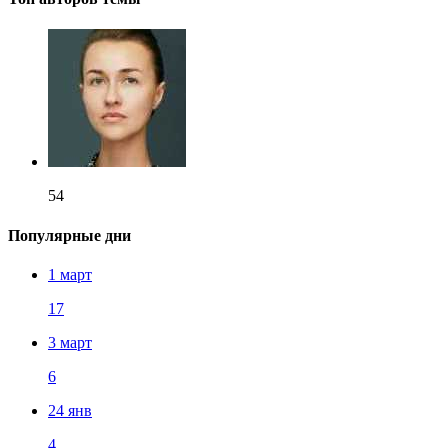
54
Популярные дни
1 март
17
3 март
6
24 янв
4