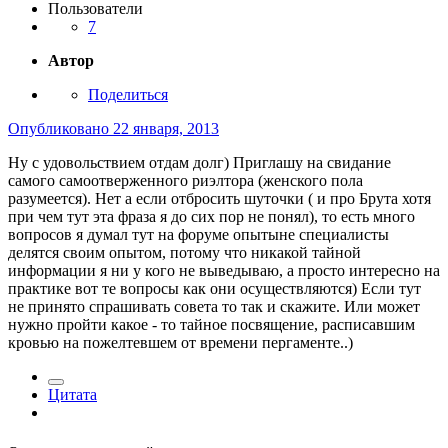
Пользователи
7
Автор
Поделиться
Опубликовано
22 января, 2013
Ну с удовольствием отдам долг) Приглашу на свидание
самого самоотверженного риэлтора (женского пола
разумеется). Нет а если отбросить шуточки ( и про Брута хотя
при чем тут эта фраза я до сих пор не понял), то есть много
вопросов я думал тут на форуме опытыне специалисты
делятся своим опытом, потому что никакой тайной
информации я ни у кого не выведываю, а просто интересно на
практике вот те вопросы как они осуществляются) Если тут
не принято спрашивать совета то так и скажите. Или может
нужно пройти какое - то тайное посвящение, расписавшим
кровью на пожелтевшем от времени пергаменте..)
Цитата