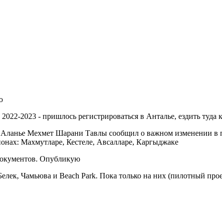
ю
022-2023 - пришлось регистрироваться в Анталье, ездить туда к
i в Аланье Мехмет Шарани Тавлы сообщил о важном изменении в
йонах: Махмутларе, Кестеле, Авсалларе, Каргыджаке
документов. Опубликую
Белек, Чамьюва и Beach Park. Пока только на них (пилотный про