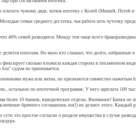
 пар при согласования ипотеки.
 платить чужому дяде, хотим ипотеку с Колей (Мишей, Петей и т.д
Молодые семьи среднего достатка, чья работа хоть чуточку предст
 что 40% семей разводятся. Между тем чаще всего бракоразводн
 делится пополам. Но мало кто слышал, что долги, набранные в 
о фиксирует сколько вложила каждая сторона в письменном виде.
а бла" судом не принимается.
твенниками мужа или жены, не признаются совместно нажитым б
лн., остальное по ипотечной программе. У него зарплата 100 тыся
мя более 10 банков, юридические отделы. Внимание! Банки не зн
лючение брачного соглашения, но(!) не делают этого. Каждый ра
 сути это простое согласие о разделе имущества в случае развод
оцедура.