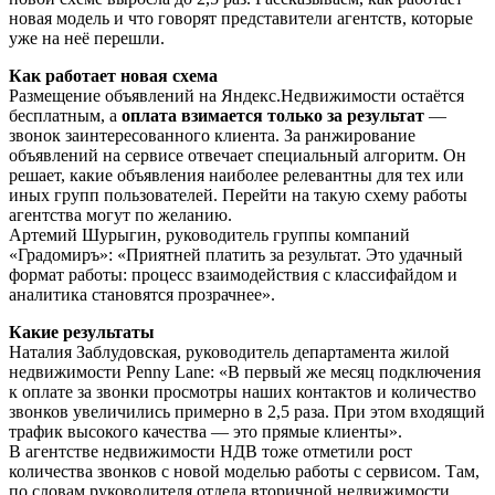
новая модель и что говорят представители агентств, которые
уже на неё перешли.
Как работает новая схема
Размещение объявлений на Яндекс.Недвижимости остаётся
бесплатным, а
оплата взимается только за результат
—
звонок заинтересованного клиента. За ранжирование
объявлений на сервисе отвечает специальный алгоритм. Он
решает, какие объявления наиболее релевантны для тех или
иных групп пользователей. Перейти на такую схему работы
агентства могут по желанию.
Артемий Шурыгин, руководитель группы компаний
«Градомиръ»: «Приятней платить за результат. Это удачный
формат работы: процесс взаимодействия с классифайдом и
аналитика становятся прозрачнее».
Какие результаты
Наталия Заблудовская, руководитель департамента жилой
недвижимости Penny Lane: «В первый же месяц подключения
к оплате за звонки просмотры наших контактов и количество
звонков увеличились примерно в 2,5 раза. При этом входящий
трафик высокого качества — это прямые клиенты».
В агентстве недвижимости НДВ тоже отметили рост
количества звонков с новой моделью работы с сервисом. Там,
по словам руководителя отдела вторичной недвижимости