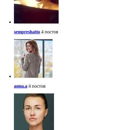
sempreshatto
4 постов
анна.a
4 постов