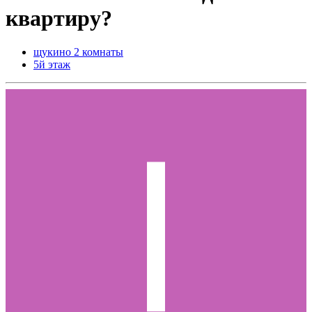
квартиру?
щукино 2 комнаты
5й этаж