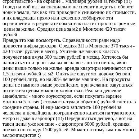
строительство - на окраине 1 миллиард рублей за гектар (!!!)
Город на мой взгляд специально не спешит вводить в оборот
новые земли, так как это приводит к снижению их стоимости,
и их владельцы прямо или косвенно лоббируют эти
ограничения в результате обыватель платит просто огромные
цены за жилье. Средняя цена за м2 в Мюнхене 420 тысяч
рублей.
Правда это как посмотреть. Справедливости ради надо
привести цифры доходов. Средняя ЗП в Мюнхене 370 тысяч -
420 тысяч рублей в месяц. Учитель начальных классов
получает минимум 300 тысяч рублей в месяц. Хотелось бы
написать что и цены там выше на все - но это не так, явно
цены выше только на жилье, аренда квартиры начинается от
1,5 тысячи рублей за м2. Опять же ощутимо дороже бензин
100 рублей литр, но на 30% дешевле машины. На продукты
цены не намного выше российских, при желании закупаться
по низким ценам можно в хозяйствах. Реально дешевле
авиабилеты - много лоукостеров, если покупать заранее
можно за 5 тысяч ( стоимость туда и обратно) рублей слетать в
соседние страны. И еще можно заплатить 180 рублей за
человека и целый день неограниченно кататься на транспорте,
метро и даже в аэропорт (!!!) Передвигаться дешево, а вот на
такси цены уже конские - с аэропорта 6000 рублей, средняя
поездка по городу 1500 рублей. Может поэтому там так много
велосипедистов :)