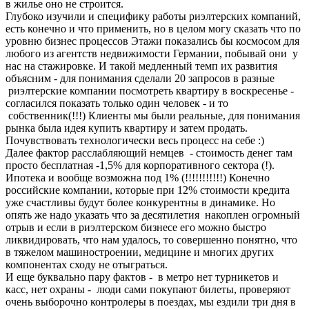
в жилье оно не строится.
Глубоко изучили и специфику работы риэлтерских компаний,
есть конечно и что применить, но в целом могу сказать что по
уровню бизнес процессов Этажи показались бы космосом для
любого из агентств недвижимости Германии, побывай они у
нас на стажировке. И такой медленный темп их развития
объясним - для понимания сделали 20 запросов в разные
риэлтерские компании посмотреть квартиру в воскресенье -
согласился показать только один человек - и то
собственник(!!!) Клиенты мы были реальные, для понимания
рынка была идея купить квартиру и затем продать.
Почувствовать технологически весь процесс на себе :)
Далее фактор расслабляющий немцев - стоимость денег там
просто бесплатная -1,5% для корпоративного сектора (!).
Ипотека и вообще возможна под 1% (!!!!!!!!!!!) Конечно
российские компании, которые при 12% стоимости кредита
уже счастливы будут более конкурентны в динамике. Но
опять же надо указать что за десятилетия накоплен огромный
отрыв и если в риэлтерском бизнесе его можно быстро
ликвидировать, что нам удалось, то совершенно понятно, что
в тяжелом машиностроении, медицине и многих других
компонентах сходу не отыграться.
И еще буквально пару фактов - в метро нет турникетов и
касс, нет охраны - люди сами покупают билеты, проверяют
очень выборочно контролеры в поездах, мы ездили три дня в