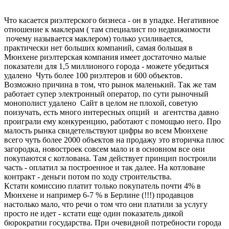
Что касается риэлтерского бизнеса - он в упадке. Негативное
отношение к маклерам ( там специалист по недвижимости
почему называется маклером) только усиливается,
практически нет больших компаний, самая большая в
Мюнхене риэлтерская компания имеет достаточно малые
показатели для 1,5 миллионого города - можете убедиться
удалено Чуть более 100 риэлтеров и 600 объектов.
Возможно причина в том, что рынок маленький. Так же там
работает супер электронный оператор, по сути рыночный
монополист удалено Сайт в целом не плохой, советую
поизучать, есть много интересных опций и агентства давно
проиграли ему конкуренцию, работают с помощью него. Про
малость рынка свидетельствуют цифры во всем Мюнхене
всего чуть более 2000 объектов на продажу это вторичка плюс
загородка, новостроек совсем мало и в основном все они
покупаются с котлована. Там действует принцип построили
часть - оплатил за построенное и так далее. На котловане
контракт - деньги потом по ходу строительства.
Кстати комиссию платит только покупатель почти 4% в
Мюнхене и например 6-7 % в Берлине (!!!) продавцов
настолько мало, что речи о том что они платили за услугу
просто не идет - кстати еще один показатель дикой
бюрократии государства. При очевидной потребности города