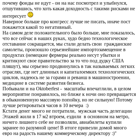
почему фонды не идут - он на нас посмотрел и улыбнулся,
отшутившись, что хоть какая доходность с такими рисками не
интересует
Наверное больше про конгресс лучше не писать, иначе пост
покажется какой то негативный.
На самом деле положительного было больше, мне показалось,
что все сейчас в наших руках, худо бедно технологическое
отставание сокращается, мы стали делать свои гражданские
самолеты, произошло серьезнейшие импортозамещение в
продуктах (немецкие фермеры реально несут убытки и
критикуют свое правительство за то что под дудку США
пляшут), мы серьезно продвинулись в так называемых легких
отраслях, где нет длинных и капиталоемких технологических
циклов, надеюсь не за горами и реванш в машиностроении,
медицине в системе развития бизнеса.
Побывали и на Oktoberfest - масштабы впечатлили, в целом
мероприятие понравилось, но ближе к ночи оно превращается
в обыкновенную массовую попойку, но не сильную! Потому
лучше ретироваться часов в 10 вечера :)
Кстати денег много не потратили, мужская часть делегации
Этажей жили в 17 м2 втроем, ездили в основном на метро,
ничего лишнего себе не позволяли, авиабилеты купили
заранее по разумной цене! В итоге привезли домой много
евро на радость нашему коммерческому директору :)"