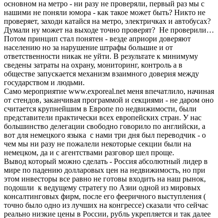
основном на метро - ни разу не проверяли, первый раз мы с
нашими не поняли юмора - как такое может быть? Никто не
проверяет, заходи катайся на метро, электричках и автобусах?
Думали ну может на выходе точно проверят? Не проверили…
Потом принцип стал понятен - везде априори доверяют
населению но за нарушение штрафы большие и от
ответственности никак не уйти. В результате к минимуму
сведены затраты на охрану, мониторинг, контроль а в
обществе запускается механизм взаимного доверия между
государством и людьми.
Само мероприятие www.exporeal.net меня впечатлило, начиная
от стендов, заканчивая программой и секциями - не даром оно
считается крупнейшим в Европе по недвижимости, были
представители практически всех европейских стран. У нас
большинство делегации свободно говорило по английски, а
вот для немецкого языка с нами три дня был переводчик - о
чем мы ни разу не пожалели некоторые секции были на
немецком, да и с агентствами разговор шел проще.
Вывод который можно сделать - Россия абсолютный лидер в
мире по падению долларовых цен на недвижимость, но при
этом инвесторы все равно не готовы входить на наш рынок,
подошли к ведущему стратегу по Азии одной из мировых
консалтинговых фирм, после его фееричного выступления (
точно было одно из лучших на конгрессе) сказали что сейчас
реально низкие цены в России, рубль укрепляется и так далее