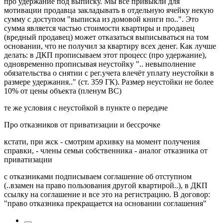
про удержание под выписку. Мы все привыкли для
мотивации продавца закладывать в отдельную ячейку некую
сумму с доступом "выписка из домовой книги по..". Это
сумма является частью стоимости квартиры и продавец
(вредный продавец) может отказаться выписываться на том
основании, что не получил за квартиру всех денег. Как лучше
делать: в ДКП прописываем этот процесс (про удержание),
одновременно прописывая неустойку ".. невыполнение
обязательства о снятии с рег.учета влечёт уплату неустойки в
размере удержания.." (ст. 359 ГК). Размер неустойки не более
10% от цены объекта (пленум ВС)
те же условия с неустойкой в пункте о передаче
Про отказников от приватизации и бессрочке
кстати, при жск - смотрим архивку на момент получения
справки, - члены семьи собственника - аналог отказника от
приватизации
с отказниками подписываем соглашение об отступном
(..взамен на право пользования другой квартирой..), в ДКП
ссылку на соглашение и все это на регистрацию. В договор:
"право отказника прекращается на основании соглашения"