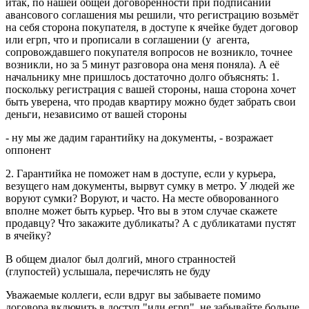
итак, по нашей общей договоренности при подписании
авансового соглашения мы решили, что регистрацию возьмёт
на себя сторона покупателя, в доступе к ячейке будет договор
или егрп, что и прописали в соглашении (у агента,
сопровождавшего покупателя вопросов не возникло, точнее
возникли, но за 5 минут разговора она меня поняла). А её
начальнику мне пришлось достаточно долго объяснять: 1.
поскольку регистрация с вашей стороны, наша сторона хочет
быть уверена, что продав квартиру можно будет забрать свои
деньги, независимо от вашей стороны
- ну мы же дадим гарантийку на документы, - возражает
оппонент
2. Гарантийка не поможет нам в доступе, если у курьера,
везущего нам документы, вырвут сумку в метро. У людей же
воруют сумки? Воруют, и часто. На месте обворованного
вполне может быть курьер. Что вы в этом случае скажете
продавцу? Что закажите дубликаты? А с дубликатами пустят
в ячейку?
В общем диалог был долгий, много странностей
(глупостей) услышала, перечислять не буду
Уважаемые коллеги, если вдруг вы забываете помимо
договора включить в доступ "или егрп", не забывайте больше,