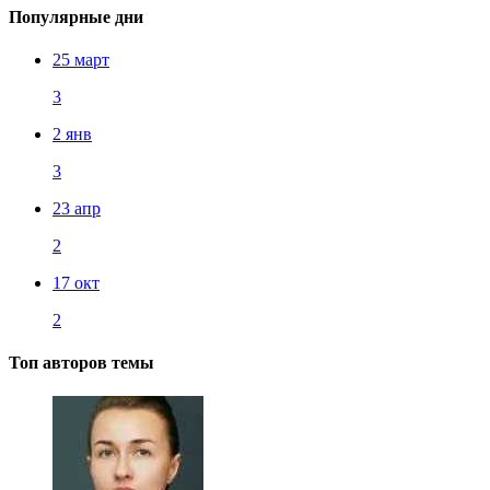
Популярные дни
25 март
3
2 янв
3
23 апр
2
17 окт
2
Топ авторов темы