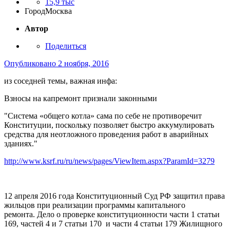
15,9 тыс
Город
Москва
Автор
Поделиться
Опубликовано
2 ноября, 2016
из соседней темы, важная инфа:
Взносы на капремонт признали законными
"Система «общего котла» сама по себе не противоречит
Конституции, поскольку позволяет быстро аккумулировать
средства для неотложного проведения работ в аварийных
зданиях."
http://www.ksrf.ru/ru/news/pages/ViewItem.aspx?ParamId=3279
12 апреля 2016 года Конституционный Суд РФ защитил права
жильцов при реализации программы капитального
ремонта. Дело о проверке конституционности части 1 статьи
169, частей 4 и 7 статьи 170 и части 4 статьи 179 Жилищного