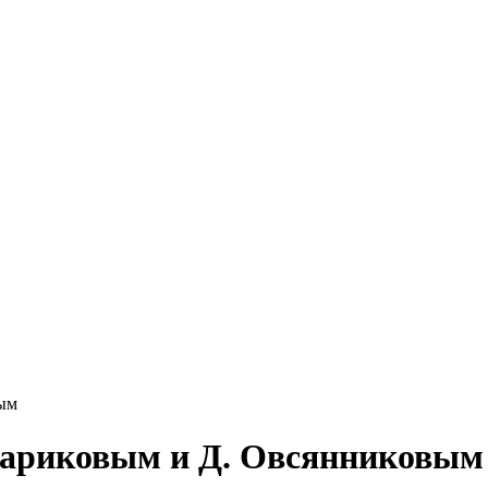
вым
 Чариковым и Д. Овсянниковым