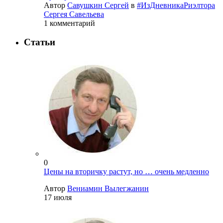
Автор
Савушкин Сергей
в
#ИзДневникаРиэлтора
Сергея Савельева
1 комментарий
Статьи
0
Цены на вторичку растут, но … очень медленно
Автор
Вениамин Вылегжанин
17 июля