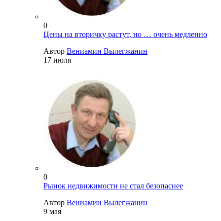
0
Цены на вторичку растут, но … очень медленно
Автор
Вениамин Вылегжанин
17 июля
0
Рынок недвижимости не стал безопаснее
Автор
Вениамин Вылегжанин
9 мая