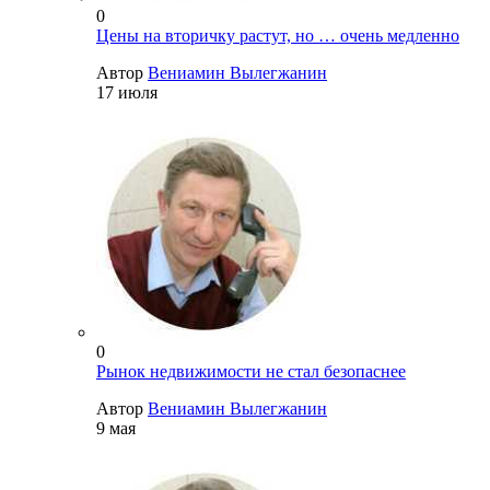
0
Цены на вторичку растут, но … очень медленно
Автор
Вениамин Вылегжанин
17 июля
0
Рынок недвижимости не стал безопаснее
Автор
Вениамин Вылегжанин
9 мая