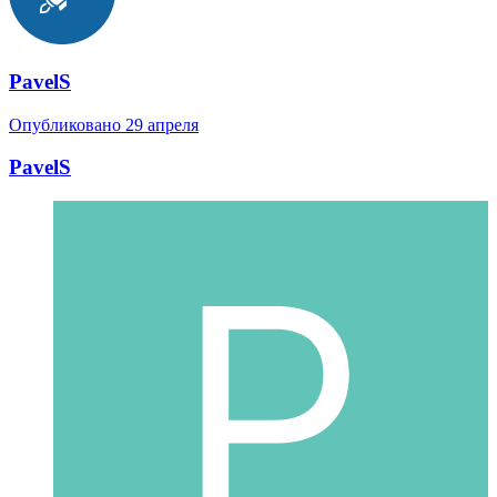
PavelS
Опубликовано
29 апреля
PavelS