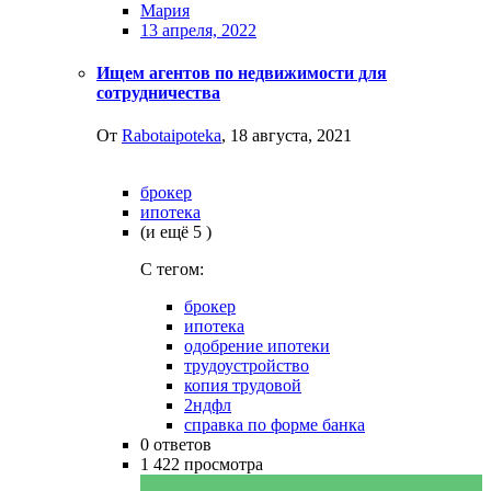
Мария
13 апреля, 2022
Ищем агентов по недвижимости для
сотрудничества
От
Rabotaipoteka
,
18 августа, 2021
брокер
ипотека
(и ещё 5 )
C тегом:
брокер
ипотека
одобрение ипотеки
трудоустройство
копия трудовой
2ндфл
справка по форме банка
0
ответов
1 422
просмотра