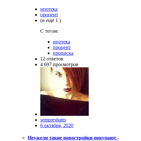
ипотека
процент
(и ещё 1 )
C тегом:
ипотека
процент
прописка
12
ответов
4 697
просмотров
sempreshatto
6 октября, 2020
Неужели такие новостройки покупают -