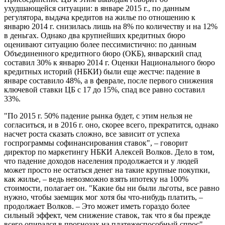
ухудшающейся ситуации: в январе 2015 г., по данным
регулятора, выдача кредитов на жилье по отношению к
январю 2014 г. снизилась лишь на 8% по количеству и на 12%
в деньгах. Однако два крупнейших кредитных бюро
оценивают ситуацию более пессимистично: по данным
Объединенного кредитного бюро (ОКБ), январский спад
составил 30% к январю 2014 г. Оценки Национального бюро
кредитных историй (НБКИ) были еще жестче: падение в
январе составило 48%, а в феврале, после первого снижения
ключевой ставки ЦБ с 17 до 15%, спад все равно составил
33%.
"По 2015 г. 50% падение рынка будет, с этим нельзя не
согласиться, и в 2016 г. оно, скорее всего, прекратится, однако
насчет роста сказать сложно, все зависит от успеха
госпрограммы софинансирования ставок", – говорит
директор по маркетингу НБКИ Алексей Волков. Дело в том,
что падение доходов населения продолжается и у людей
может просто не остаться денег на такие крупные покупки,
как жилье, – ведь невозможно взять ипотеку на 100%
стоимости, полагает он. "Какие бы ни были льготы, все равно
нужно, чтобы заемщик мог хотя бы что-нибудь платить, –
продолжает Волков. – Это может иметь гораздо более
сильный эффект, чем снижение ставок, так что я бы прежде
всего опирался в прогнозах на платежеспособный спрос".