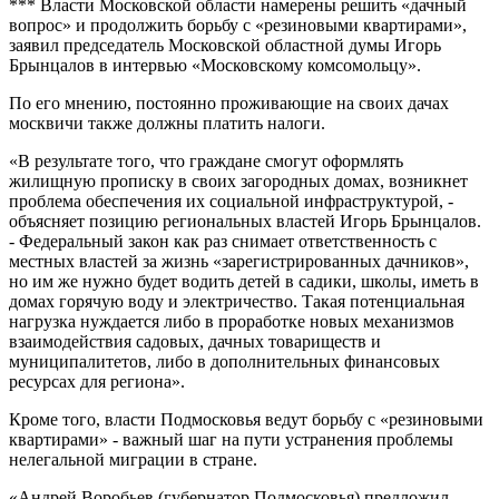
*** Власти Московской области намерены решить «дачный
вопрос» и продолжить борьбу с «резиновыми квартирами»,
заявил председатель Московской областной думы Игорь
Брынцалов в интервью «Московскому комсомольцу».
По его мнению, постоянно проживающие на своих дачах
москвичи также должны платить налоги.
«В результате того, что граждане смогут оформлять
жилищную прописку в своих загородных домах, возникнет
проблема обеспечения их социальной инфраструктурой, -
объясняет позицию региональных властей Игорь Брынцалов.
- Федеральный закон как раз снимает ответственность с
местных властей за жизнь «зарегистрированных дачников»,
но им же нужно будет водить детей в садики, школы, иметь в
домах горячую воду и электричество. Такая потенциальная
нагрузка нуждается либо в проработке новых механизмов
взаимодействия садовых, дачных товариществ и
муниципалитетов, либо в дополнительных финансовых
ресурсах для региона».
Кроме того, власти Подмосковья ведут борьбу с «резиновыми
квартирами» - важный шаг на пути устранения проблемы
нелегальной миграции в стране.
«Андрей Воробьев (губернатор Подмосковья) предложил