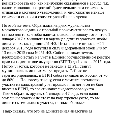
регистрировать его, как неизбежно скатываемся в абсурд, т.к.
налог с половины строений будет меньше, чем стоимость
отправки налогового уведомления, и многократно меньше
стоимости оценки и сопутствующей нервотрепки.
По этой же теме. Обратилась на днях журналистка
московского издания с просьбой прокомментировать чужую
статью для того, чтобы написать свою, по поводу того, что с 1
января 2017 г. миллионы владельцев дачных участков якобы
лишатся их, т.к. принят 251-ФЗ. Цитата из ее письма: «С 1
декабря 2015 года вступил в силу Федеральный закон РФ от
13 июля 2015 года №251-ФЗ. Собственникам земель
необходимо встать на учет в Едином государственном реестре
прав на недвижимое имущество (ЕГРП) до 1 января 2017 года.
Потом участки, которые не занесли в ЕГРП, станут
муниципальными и их могут продать. Сейчас не
зарегистрированных в ЕГРП собственников по России от 70
до 80%..... По новому закону, если с момента постановки
участка на кадастровый учет прошло пять лет и он не был
внесен в ЕГРП, то его снимают с кадастрового учета…..
Таким образом, друзья, с 1 января 2017 года, если ваши
земельные участки не стоят на кадастровом учете, то вы
лишитесь земельного участка, не зная об этом.»
Надо сказать, что это не единственная аналогичная