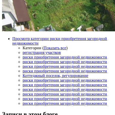
Просмотр категории риски приобретения загородной
недвижимости
Категории (
Показать все
)
регистрация участков
риски приобретения загородной недвижимости
риски приобретения загородной недвижимости
риски приобретения загородной недвижимости
риски приобретения загородной недвижимости
Коттеджный поселок, регулирование
риски приобретения загородной недвижимости
риски приобретения загородной недвижимости
риски приобретения загородной недвижимости
риски приобретения загородной недвижимости
риски приобретения загородной недвижимости
риски приобретения загородной недвижимости
Записи в этом блоге