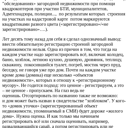
"обследованиях» загородной недвижимости при помощи
квадрокоптеров при участии БТИ, муниципалитетов,
Адмтехнадзора, полиции..., по результатам которых строения
на участках на кадастровой карте потом маркируются
квадратиками разного цвета («зарегистрировано»/«не
зарегистрировано»….).
Лет десять тому назад для себя я сделал однозначный вывод:
ввести обязательную регистрацию строений загородной
недвижимости нельзя. Одна из причин в том, что тогда на
каждом участке надо зарегистрировать всё, включая: колодец,
баню, хозблок, летнюю кухню, душевую, дровяник, теплицу,
скважину, покосившийся туалет, погреб, мостик через пруд,
беседку, не говоря уже про дом. Почти на каждом участке
кроме дома (домика) еще несколько «объектов
недвижимости», которых я отношу к «регистрационному
мусору». Не годится подход: это ценное - регистрируем, а это
– не ценное - пропускаем. На глаз ведь не
оценишь. Отсортировать по названию также не возможно:
и дом может быть назван в свидетельстве "хозблоком". У кого-
то «домик уточки» (зарегистрированный объект
недвижимости, упоминаемый в СМИ) будет дороже «жилого
дома». Нужна оценка. И как только мы начинаем
регистрировать всё или сначала оценивать, например,
разваливающийся сарай, а потом регистрировать или не