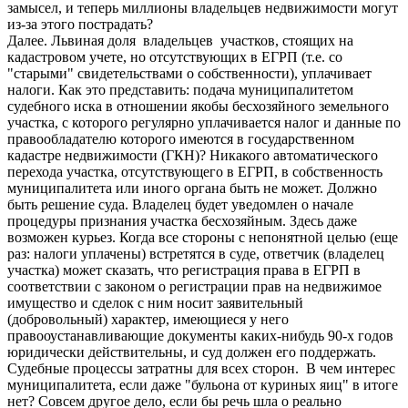
замысел, и теперь миллионы владельцев недвижимости могут
из-за этого пострадать?
Далее. Львиная доля владельцев участков, стоящих на
кадастровом учете, но отсутствующих в ЕГРП (т.е. со
"старыми" свидетельствами о собственности), уплачивает
налоги. Как это представить: подача муниципалитетом
судебного иска в отношении якобы бесхозяйного земельного
участка, с которого регулярно уплачивается налог и данные по
правообладателю которого имеются в государственном
кадастре недвижимости (ГКН)? Никакого автоматического
перехода участка, отсутствующего в ЕГРП, в собственность
муниципалитета или иного органа быть не может. Должно
быть решение суда. Владелец будет уведомлен о начале
процедуры признания участка бесхозяйным. Здесь даже
возможен курьез. Когда все стороны с непонятной целью (еще
раз: налоги уплачены) встретятся в суде, ответчик (владелец
участка) может сказать, что регистрация права в ЕГРП в
соответствии с законом о регистрации прав на недвижимое
имущество и сделок с ним носит заявительный
(добровольный) характер, имеющиеся у него
правооустанавливающие документы каких-нибудь 90-х годов
юридически действительны, и суд должен его поддержать.
Судебные процессы затратны для всех сторон. В чем интерес
муниципалитета, если даже "бульона от куриных яиц" в итоге
нет? Совсем другое дело, если бы речь шла о реально