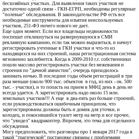
бесхозяйных участках. Для выявления таких участков не
достаточно одной связи - ГКН-ЕГРП, необходимы регулярные
"полевые" обследования. В законодательстве РФ есть все
необходимые инструменты для изъятия неиспользуемых
участков, 251-ФЗ ничего нового не дает.
Еще один момент. Если все владельцы недвижимости
поспешат откликнуться на развернувшуюся в СМИ
рекламную кампанию, если так можно выразиться, и начнут
регистрировать учтенные в ГКН участки и что-то из
находящихся на них строений, наша регистрационная система
мгновенно захлебнется. Когда в 2009-2010 г.г. собственники
пошли массово регистрировать участки без межевания и
строения по "дачной амнистии", очередь приходилось
занимать ночью. В последние годы объем регистраций в три
раза меньше (около 900 тыс. объектов в год, из них - ок. 500
тыс. - участки), и то попасть на прием в МФЦ день в день не
всегда удается. А зарегистрировать надо около 15 млн.
земельных участков!!! А еще в два-пять раз больше строений,
если руководствоваться ошибочным принципом, что
зарегистрированы должны быть и домик для уточки, и
колодец, и покосившийся туалет метр на метр и все прочее,
что "увидел" квадракоптер. Впрочем, это тема для отдельного
обсуждения.
Могу предположить, что разговоры про 1 января 2017 года в
такой "трагической" постановке связаны с проблемами