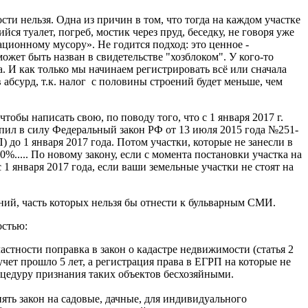
ти нельзя. Одна из причин в том, что тогда на каждом участке
ся туалет, погреб, мостик через пруд, беседку, не говоря уже
ционному мусору». Не годится подход: это ценное -
может быть назван в свидетельстве "хозблоком". У кого-то
И как только мы начинаем регистрировать всё или сначала
 абсурд, т.к. налог с половины строений будет меньше, чем
обы написать свою, по поводу того, что с 1 января 2017 г.
тупил в силу Федеральный закон РФ от 13 июля 2015 года №251-
до 1 января 2017 года. Потом участки, которые не занесли в
..... По новому закону, если с момента постановки участка на
 1 января 2017 года, если ваши земельные участки не стоят на
аний, часть которых нельзя бы отнести к бульварным СМИ.
остью:
частности поправка в закон о кадастре недвижимости (статья 2
чет прошло 5 лет, а регистрация права в ЕГРП на которые не
цедуру признания таких объектов бесхозяйными.
ять закон на садовые, дачные, для индивидуального