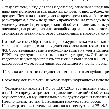
Лет десять тому назад для себя я сделал однозначный вывод: в
надо зарегистрировать всё, включая: колодец, баню, хозблок, 
про дом. Почти на каждом участке кроме дома (домика) еще не
регистрируем, а это – не ценное - пропускаем. На глаз ведь н
«домик уточки» (зарегистрированный объект недвижимости, у
оценивать, например, разваливающийся сарай, а потом регистри
стоимость отправки налогового уведомления, и многократно 
По этой же теме. Обратилась на днях журналистка московского 
миллионы владельцев дачных участков якобы лишатся их, т.к. 
ФЗ. Собственникам земель необходимо встать на учет в Едином
ЕГРП, станут муниципальными и их могут продать. Сейчас не з
кадастровый учет прошло пять лет и он не был внесен в ЕГРП, т
кадастровом учете, то вы лишитесь земельного участка, не зная
Надо сказать, что это не единственная аналогичная публикаци
Поскольку мой письменный комментарий журналистка использова
" Федеральный закон 251-ФЗ от 13.07.2015, вступивший в силу 
из 251-ФЗ) предусматривает направление сведений об объектах
осуществлена, - в муниципальные или другие органы исполнит
Предположим, что так. Но возникает множество вопросов.
Например, из пояснительной записки к проекту закона 251-ФЗ 