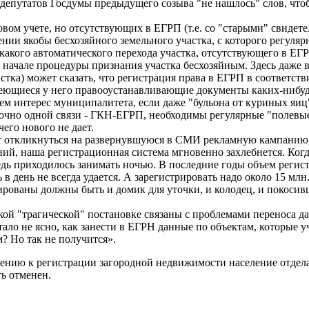
 депутатов Госдумы предыдущего созыва "не нашлось" слов, что
вом учете, но отсутствующих в ЕГРП (т.е. со "старыми" свидете
нии якобы бесхозяйного земельного участка, с которого регуляр
акого автоматического перехода участка, отсутствующего в ЕГР
 начале процедуры признания участка бесхозяйным. Здесь даже 
участка) может сказать, что регистрация права в ЕГРП в соответ
меющиеся у него правооустанавливающие документы каких-нибудь
м интерес муниципалитета, если даже "бульона от куриных яиц" 
точно одной связи - ГКН-ЕГРП, необходимы регулярные "полевые
его нового не дает.
 откликнуться на развернувшуюся в СМИ рекламную кампанию, е
ний, наша регистрационная система мгновенно захлебнется. Когд
дь приходилось занимать ночью. В последние годы объем регистр
ь в день не всегда удается. А зарегистрировать надо около 15 мл
ованы должны быть и домик для уточки, и колодец, и покосивши
такой "трагической" постановке связаны с проблемами переноса
ло не ясно, как занести в ЕГРН данные по объектам, которые у
? Но так не получится».
нию к регистрации загородной недвижимости население отделает
ь отменен.