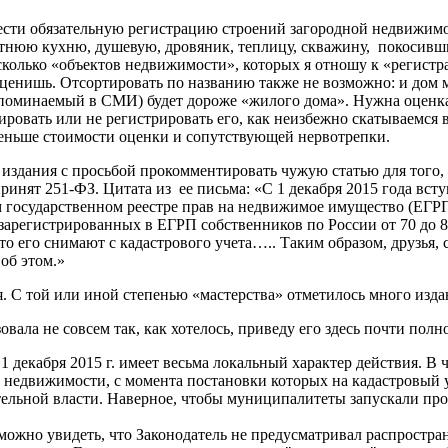
вести обязательную регистрацию строений загородной недвижимос
летнюю кухню, душевую, дровяник, теплицу, скважину, покосивший
сколько «объектов недвижимости», которых я отношу к «регистра
е оценишь. Отсортировать по названию также не возможно: и дом 
поминаемый в СМИ) будет дороже «жилого дома». Нужна оценка. 
ровать или не регистрировать его, как неизбежно скатываемся в
меньше стоимости оценки и сопутствующей нервотрепки.
издания с просьбой прокомментировать чужую статью для того, чт
принят 251-ФЗ. Цитата из ее письма: «С 1 декабря 2015 года вс
 государственном реестре прав на недвижимое имущество (ЕГРП) 
арегистрированных в ЕГРП собственников по России от 70 до 80%
о его снимают с кадастрового учета….. Таким образом, друзья, с
 об этом.»
я. С той или иной степенью «мастерства» отметилось много изд
ла не совсем так, как хотелось, приведу его здесь почти полн
1 декабря 2015 г. имеет весьма локальный характер действия. В 
 недвижимости, с момента постановки которых на кадастровый у
ельной власти. Наверное, чтобы муниципалитеты запускали про
можно увидеть, что Законодатель не предусматривал распростран