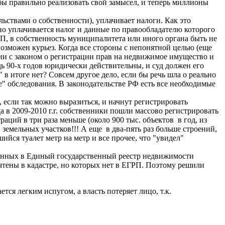
бы правильно реализовать свой замысел, и теперь миллионы
льствами о собственности), уплачивает налоги. Как это
но уплачивается налог и данные по правообладателю которого
П, в собственность муниципалитета или иного органа быть не
возможен курьез. Когда все стороны с непонятной целью (еще
ствии с законом о регистрации прав на недвижимое имущество и
 90-х годов юридически действительны, и суд должен его
в итоге нет? Совсем другое дело, если бы речь шла о реально
" обследования. В законодательстве РФ есть все необходимые
сли так можно выразиться, и начнут регистрировать
а в 2009-2010 г.г. собственники пошли массово регистрировать
аций в три раза меньше (около 900 тыс. объектов в год, из
н. земельных участков!!! А еще в два-пять раз больше строений,
йся туалет метр на метр и все прочее, что "увидел"
 данных в Единый государственный реестр недвижимости
чтены в кадастре, но которых нет в ЕГРП. Поэтому решили
ся легким испугом, а власть потеряет лицо, т.к.