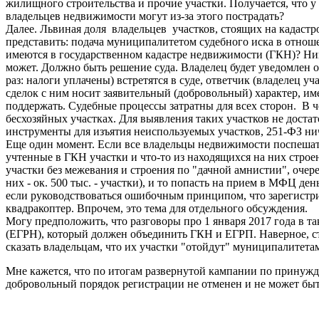
жилищного строительства и прочие участки. Получается, что у
владельцев недвижимости могут из-за этого пострадать?
Далее. Львиная доля владельцев участков, стоящих на кадастро
представить: подача муниципалитетом судебного иска в отноше
имеются в государственном кадастре недвижимости (ГКН)? Ник
может. Должно быть решение суда. Владелец будет уведомлен о
раз: налоги уплачены) встретятся в суде, ответчик (владелец 
сделок с ним носит заявительный (добровольный) характер, и
поддержать. Судебные процессы затратны для всех сторон. В че
бесхозяйных участках. Для выявления таких участков не доста
инструменты для изъятия неиспользуемых участков, 251-ФЗ нич
Еще один момент. Если все владельцы недвижимости поспешат
учтенные в ГКН участки и что-то из находящихся на них строе
участки без межевания и строения по "дачной амнистии", очере
них - ок. 500 тыс. - участки), и то попасть на прием в МФЦ ден
если руководствоваться ошибочным принципом, что зарегистрир
квадракоптер. Впрочем, это тема для отдельного обсуждения.
Могу предположить, что разговоры про 1 января 2017 года в 
(ЕГРН), который должен объединить ГКН и ЕГРП. Наверное, ста
сказать владельцам, что их участки "отойдут" муниципалитетам
Мне кажется, что по итогам развернутой кампании по принужде
добровольный порядок регистрации не отменен и не может быт