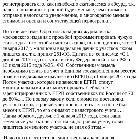
регистрировать его, как неизбежно скатываемся в абсурд, т.к.
налог с половины строений будет меньше, чем стоимость
отправки налогового уведомления, и многократно меньше
стоимости оценки и сопутствующей нервотрепки.
По этой же теме. Обратилась на днях журналистка
московского издания с просьбой прокомментировать чужую
статью для того, чтобы написать свою, по поводу того, что с 1
января 2017 г. миллионы владельцев дачных участков якобы
лишатся их, т.к. принят 251-ФЗ. Цитата из ее письма: «С 1
декабря 2015 года вступил в силу Федеральный закон РФ от
13 июля 2015 года №251-ФЗ. Собственникам земель
необходимо встать на учет в Едином государственном реестре
прав на недвижимое имущество (ЕГРП) до 1 января 2017 года.
Потом участки, которые не занесли в ЕГРП, станут
муниципальными и их могут продать. Сейчас не
зарегистрированных в ЕГРП собственников по России от 70
до 80%..... По новому закону, если с момента постановки
участка на кадастровый учет прошло пять лет и он не был
внесен в ЕГРП, то его снимают с кадастрового учета…..
Таким образом, друзья, с 1 января 2017 года, если ваши
земельные участки не стоят на кадастровом учете, то вы
лишитесь земельного участка, не зная об этом.»
Надо сказать, что это не единственная аналогичная