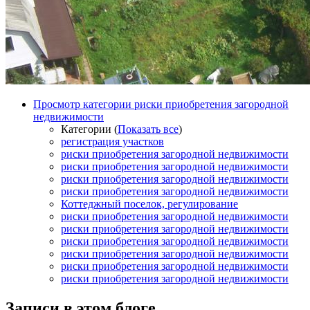
Просмотр категории риски приобретения загородной
недвижимости
Категории (
Показать все
)
регистрация участков
риски приобретения загородной недвижимости
риски приобретения загородной недвижимости
риски приобретения загородной недвижимости
риски приобретения загородной недвижимости
Коттеджный поселок, регулирование
риски приобретения загородной недвижимости
риски приобретения загородной недвижимости
риски приобретения загородной недвижимости
риски приобретения загородной недвижимости
риски приобретения загородной недвижимости
риски приобретения загородной недвижимости
Записи в этом блоге