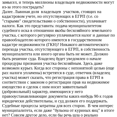
замысел, и теперь миллионы владельцев недвижимости могут
из-за этого пострадать?
Далее. Львиная доля владельцев участков, стоящих на
кадастровом учете, но отсутствующих в ЕГРП (т.е. со
"старыми" свидетельствами о собственности), уплачивает
налоги. Как это представить: подача муниципалитетом
судебного иска в отношении якобы бесхозяйного земельного
участка, с которого регулярно уплачивается налог и данные по
правообладателю которого имеются в государственном
кадастре недвижимости (ГКН)? Никакого автоматического
перехода участка, отсутствующего в ЕГРП, в собственность
муниципалитета или иного органа быть не может. Должно
быть решение суда. Владелец будет уведомлен о начале
процедуры признания участка бесхозяйным. Здесь даже
возможен курьез. Когда все стороны с непонятной целью (еще
раз: налоги уплачены) встретятся в суде, ответчик (владелец
участка) может сказать, что регистрация права в ЕГРП в
соответствии с законом о регистрации прав на недвижимое
имущество и сделок с ним носит заявительный
(добровольный) характер, имеющиеся у него
правооустанавливающие документы каких-нибудь 90-х годов
юридически действительны, и суд должен его поддержать.
Судебные процессы затратны для всех сторон. В чем интерес
муниципалитета, если даже "бульона от куриных яиц" в итоге
нет? Совсем другое дело, если бы речь шла о реально