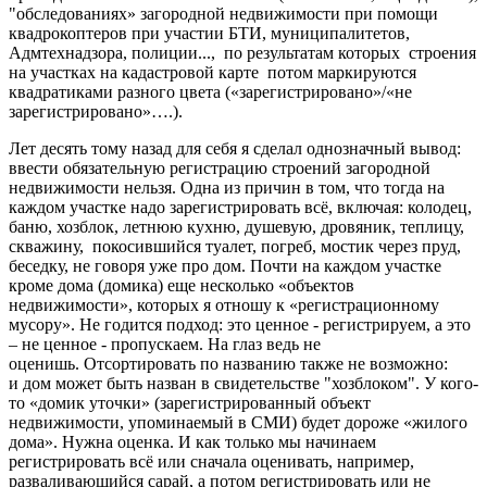
"обследованиях» загородной недвижимости при помощи
квадрокоптеров при участии БТИ, муниципалитетов,
Адмтехнадзора, полиции..., по результатам которых строения
на участках на кадастровой карте потом маркируются
квадратиками разного цвета («зарегистрировано»/«не
зарегистрировано»….).
Лет десять тому назад для себя я сделал однозначный вывод:
ввести обязательную регистрацию строений загородной
недвижимости нельзя. Одна из причин в том, что тогда на
каждом участке надо зарегистрировать всё, включая: колодец,
баню, хозблок, летнюю кухню, душевую, дровяник, теплицу,
скважину, покосившийся туалет, погреб, мостик через пруд,
беседку, не говоря уже про дом. Почти на каждом участке
кроме дома (домика) еще несколько «объектов
недвижимости», которых я отношу к «регистрационному
мусору». Не годится подход: это ценное - регистрируем, а это
– не ценное - пропускаем. На глаз ведь не
оценишь. Отсортировать по названию также не возможно:
и дом может быть назван в свидетельстве "хозблоком". У кого-
то «домик уточки» (зарегистрированный объект
недвижимости, упоминаемый в СМИ) будет дороже «жилого
дома». Нужна оценка. И как только мы начинаем
регистрировать всё или сначала оценивать, например,
разваливающийся сарай, а потом регистрировать или не