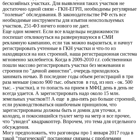
бесхозяйных участках. Для выявления таких участков не
достаточно одной связи - ГКН-ЕГРП, необходимы регулярные
"полевые" обследования. В законодательстве РФ есть все
необходимые инструменты для изъятия неиспользуемых
участков, 251-ФЗ ничего нового не дает.
Еще один момент. Если все владельцы недвижимости
поспешат откликнуться на развернувшуюся в СМИ
рекламную кампанию, если так можно выразиться, и начнут
регистрировать учтенные в ГКН участки и что-то из
находящихся на них строений, наша регистрационная система
мгновенно захлебнется. Когда в 2009-2010 г.г. собственники
пошли массово регистрировать участки без межевания и
строения по "дачной амнистии", очередь приходилось
занимать ночью. В последние годы объем регистраций в три
раза меньше (около 900 тыс. объектов в год, из них - ок. 500
тыс. - участки), и то попасть на прием в МФЦ день в день не
всегда удается. А зарегистрировать надо около 15 млн.
земельных участков!!! А еще в два-пять раз больше строений,
если руководствоваться ошибочным принципом, что
зарегистрированы должны быть и домик для уточки, и
колодец, и покосившийся туалет метр на метр и все прочее,
что "увидел" квадракоптер. Впрочем, это тема для отдельного
обсуждения.
Могу предположить, что разговоры про 1 января 2017 года в
такой "трагической" постановке связаны с проблемами