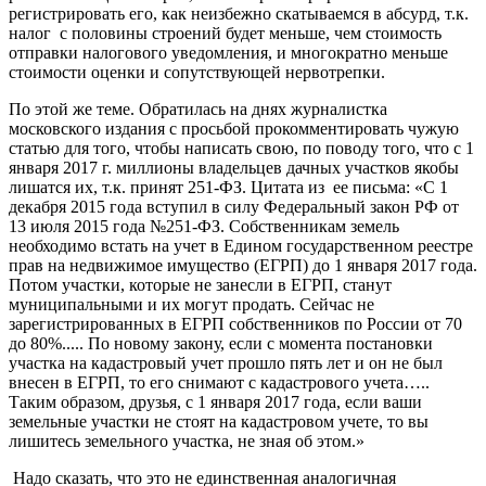
регистрировать его, как неизбежно скатываемся в абсурд, т.к.
налог с половины строений будет меньше, чем стоимость
отправки налогового уведомления, и многократно меньше
стоимости оценки и сопутствующей нервотрепки.
По этой же теме. Обратилась на днях журналистка
московского издания с просьбой прокомментировать чужую
статью для того, чтобы написать свою, по поводу того, что с 1
января 2017 г. миллионы владельцев дачных участков якобы
лишатся их, т.к. принят 251-ФЗ. Цитата из ее письма: «С 1
декабря 2015 года вступил в силу Федеральный закон РФ от
13 июля 2015 года №251-ФЗ. Собственникам земель
необходимо встать на учет в Едином государственном реестре
прав на недвижимое имущество (ЕГРП) до 1 января 2017 года.
Потом участки, которые не занесли в ЕГРП, станут
муниципальными и их могут продать. Сейчас не
зарегистрированных в ЕГРП собственников по России от 70
до 80%..... По новому закону, если с момента постановки
участка на кадастровый учет прошло пять лет и он не был
внесен в ЕГРП, то его снимают с кадастрового учета…..
Таким образом, друзья, с 1 января 2017 года, если ваши
земельные участки не стоят на кадастровом учете, то вы
лишитесь земельного участка, не зная об этом.»
Надо сказать, что это не единственная аналогичная