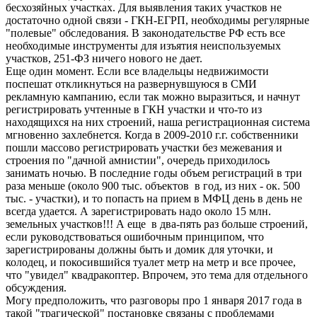
бесхозяйных участках. Для выявления таких участков не
достаточно одной связи - ГКН-ЕГРП, необходимы регулярные
"полевые" обследования. В законодательстве РФ есть все
необходимые инструменты для изъятия неиспользуемых
участков, 251-ФЗ ничего нового не дает.
Еще один момент. Если все владельцы недвижимости
поспешат откликнуться на развернувшуюся в СМИ
рекламную кампанию, если так можно выразиться, и начнут
регистрировать учтенные в ГКН участки и что-то из
находящихся на них строений, наша регистрационная система
мгновенно захлебнется. Когда в 2009-2010 г.г. собственники
пошли массово регистрировать участки без межевания и
строения по "дачной амнистии", очередь приходилось
занимать ночью. В последние годы объем регистраций в три
раза меньше (около 900 тыс. объектов в год, из них - ок. 500
тыс. - участки), и то попасть на прием в МФЦ день в день не
всегда удается. А зарегистрировать надо около 15 млн.
земельных участков!!! А еще в два-пять раз больше строений,
если руководствоваться ошибочным принципом, что
зарегистрированы должны быть и домик для уточки, и
колодец, и покосившийся туалет метр на метр и все прочее,
что "увидел" квадракоптер. Впрочем, это тема для отдельного
обсуждения.
Могу предположить, что разговоры про 1 января 2017 года в
такой "трагической" постановке связаны с проблемами