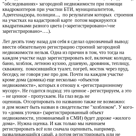
"обследованиях» загородной недвижимости при помощи
квадрокоптеров при участии БТИ, муниципалитетов,
Адмтехнадзора, полиции..., по результатам которых строения
на участках на кадастровой карте потом маркируются
квадратиками разного цвета («зарегистрировано»/«не
зарегистрировано»….).
Лет десять тому назад для себя я сделал однозначный вывод:
ввести обязательную регистрацию строений загородной
недвижимости нельзя. Одна из причин в том, что тогда на
каждом участке надо зарегистрировать всё, включая: колодец,
баню, хозблок, летнюю кухню, душевую, дровяник, теплицу,
скважину, покосившийся туалет, погреб, мостик через пруд,
беседку, не говоря уже про дом. Почти на каждом участке
кроме дома (домика) еще несколько «объектов
недвижимости», которых я отношу к «регистрационному
мусору». Не годится подход: это ценное - регистрируем, а это
– не ценное - пропускаем. На глаз ведь не
оценишь. Отсортировать по названию также не возможно:
и дом может быть назван в свидетельстве "хозблоком". У кого-
то «домик уточки» (зарегистрированный объект
недвижимости, упоминаемый в СМИ) будет дороже «жилого
дома». Нужна оценка. И как только мы начинаем
регистрировать всё или сначала оценивать, например,
разваливающийся сарай, а потом регистрировать или не