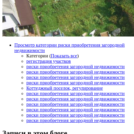
Просмотр категории риски приобретения загородной
недвижимости
Категории (
Показать все
)
регистрация участков
риски приобретения загородной недвижимости
риски приобретения загородной недвижимости
риски приобретения загородной недвижимости
риски приобретения загородной недвижимости
Коттеджный поселок, регулирование
риски приобретения загородной недвижимости
риски приобретения загородной недвижимости
риски приобретения загородной недвижимости
риски приобретения загородной недвижимости
риски приобретения загородной недвижимости
риски приобретения загородной недвижимости
Записи в этом блоге