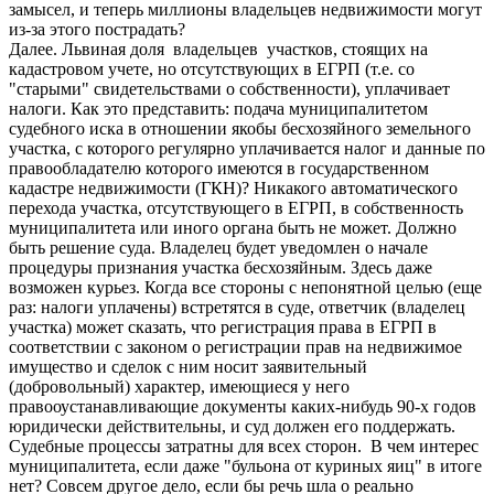
замысел, и теперь миллионы владельцев недвижимости могут
из-за этого пострадать?
Далее. Львиная доля владельцев участков, стоящих на
кадастровом учете, но отсутствующих в ЕГРП (т.е. со
"старыми" свидетельствами о собственности), уплачивает
налоги. Как это представить: подача муниципалитетом
судебного иска в отношении якобы бесхозяйного земельного
участка, с которого регулярно уплачивается налог и данные по
правообладателю которого имеются в государственном
кадастре недвижимости (ГКН)? Никакого автоматического
перехода участка, отсутствующего в ЕГРП, в собственность
муниципалитета или иного органа быть не может. Должно
быть решение суда. Владелец будет уведомлен о начале
процедуры признания участка бесхозяйным. Здесь даже
возможен курьез. Когда все стороны с непонятной целью (еще
раз: налоги уплачены) встретятся в суде, ответчик (владелец
участка) может сказать, что регистрация права в ЕГРП в
соответствии с законом о регистрации прав на недвижимое
имущество и сделок с ним носит заявительный
(добровольный) характер, имеющиеся у него
правооустанавливающие документы каких-нибудь 90-х годов
юридически действительны, и суд должен его поддержать.
Судебные процессы затратны для всех сторон. В чем интерес
муниципалитета, если даже "бульона от куриных яиц" в итоге
нет? Совсем другое дело, если бы речь шла о реально