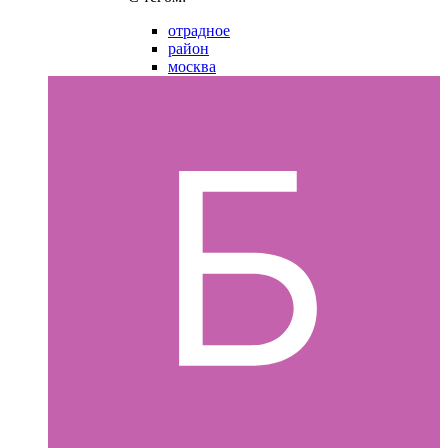
отрадное
район
москва