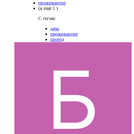
проживантие
(и ещё 1 )
C тегом:
дача
проживантие
проезд