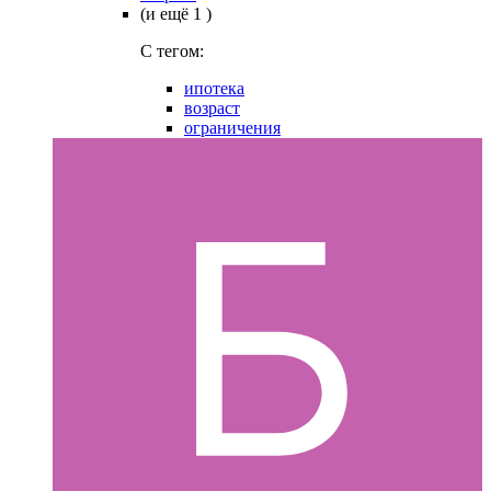
(и ещё 1 )
C тегом:
ипотека
возраст
ограничения