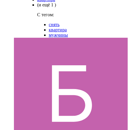
(и ещё 1 )
C тегом:
снять
квартира
мужчины