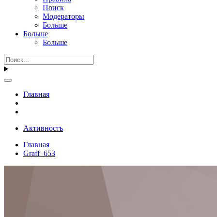
Поиск
Модераторы
Больше
Больше
Больше
Главная
Активность
Главная
Graff_653