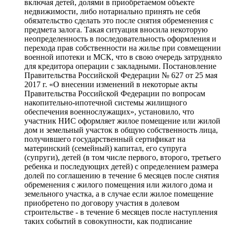
включая детей, долями в приобретаемом объекте
недвижимости, либо нотариально принять не себя
обязательство сделать это после снятия обременения с
предмета залога. Такая ситуация вносила некоторую
неопределенность в последовательность оформления и
перехода прав собственности на жилье при совмещении
военной ипотеки и МСК, что в свою очередь затрудняло
для кредитора операции с закладными. Постановление
Правительства Российской Федерации № 627 от 25 мая
2017 г. «О внесении изменений в некоторые акты
Правительства Российской Федерации по вопросам
накопительно-ипотечной системы жилищного
обеспечения военнослужащих», установило, что
участник НИС оформляет жилое помещение или жилой
дом и земельный участок в общую собственность лица,
получившего государственный сертификат на
материнский (семейный) капитал, его супруга
(супруги), детей (в том числе первого, второго, третьего
ребенка и последующих детей) с определением размера
долей по соглашению в течение 6 месяцев после снятия
обременения с жилого помещения или жилого дома и
земельного участка, а в случае если жилое помещение
приобретено по договору участия в долевом
строительстве - в течение 6 месяцев после наступления
таких событий в совокупности, как подписание