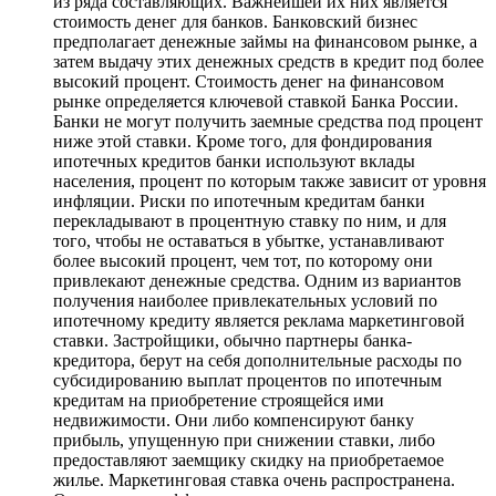
из ряда составляющих. Важнейшей их них является
стоимость денег для банков. Банковский бизнес
предполагает денежные займы на финансовом рынке, а
затем выдачу этих денежных средств в кредит под более
высокий процент. Стоимость денег на финансовом
рынке определяется ключевой ставкой Банка России.
Банки не могут получить заемные средства под процент
ниже этой ставки. Кроме того, для фондирования
ипотечных кредитов банки используют вклады
населения, процент по которым также зависит от уровня
инфляции. Риски по ипотечным кредитам банки
перекладывают в процентную ставку по ним, и для
того, чтобы не оставаться в убытке, устанавливают
более высокий процент, чем тот, по которому они
привлекают денежные средства. Одним из вариантов
получения наиболее привлекательных условий по
ипотечному кредиту является реклама маркетинговой
ставки. Застройщики, обычно партнеры банка-
кредитора, берут на себя дополнительные расходы по
субсидированию выплат процентов по ипотечным
кредитам на приобретение строящейся ими
недвижимости. Они либо компенсируют банку
прибыль, упущенную при снижении ставки, либо
предоставляют заемщику скидку на приобретаемое
жилье. Маркетинговая ставка очень распространена.