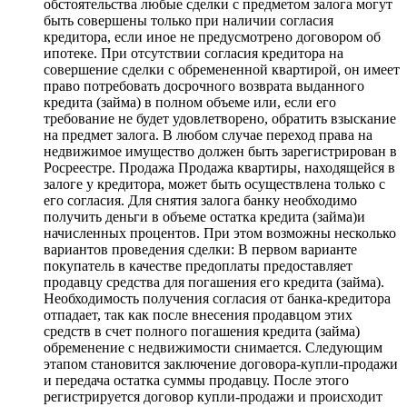
обстоятельства любые сделки с предметом залога могут
быть совершены только при наличии согласия
кредитора, если иное не предусмотрено договором об
ипотеке. При отсутствии согласия кредитора на
совершение сделки с обремененной квартирой, он имеет
право потребовать досрочного возврата выданного
кредита (займа) в полном объеме или, если его
требование не будет удовлетворено, обратить взыскание
на предмет залога. В любом случае переход права на
недвижимое имущество должен быть зарегистрирован в
Росреестре. Продажа Продажа квартиры, находящейся в
залоге у кредитора, может быть осуществлена только с
его согласия. Для снятия залога банку необходимо
получить деньги в объеме остатка кредита (займа)и
начисленных процентов. При этом возможны несколько
вариантов проведения сделки: В первом варианте
покупатель в качестве предоплаты предоставляет
продавцу средства для погашения его кредита (займа).
Необходимость получения согласия от банка-кредитора
отпадает, так как после внесения продавцом этих
средств в счет полного погашения кредита (займа)
обременение с недвижимости снимается. Следующим
этапом становится заключение договора-купли-продажи
и передача остатка суммы продавцу. После этого
регистрируется договор купли-продажи и происходит