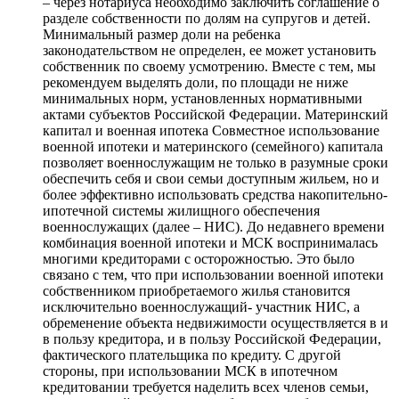
– через нотариуса необходимо заключить соглашение о
разделе собственности по долям на супругов и детей.
Минимальный размер доли на ребенка
законодательством не определен, ее может установить
собственник по своему усмотрению. Вместе с тем, мы
рекомендуем выделять доли, по площади не ниже
минимальных норм, установленных нормативными
актами субъектов Российской Федерации. Материнский
капитал и военная ипотека Совместное использование
военной ипотеки и материнского (семейного) капитала
позволяет военнослужащим не только в разумные сроки
обеспечить себя и свои семьи доступным жильем, но и
более эффективно использовать средства накопительно-
ипотечной системы жилищного обеспечения
военнослужащих (далее – НИС). До недавнего времени
комбинация военной ипотеки и МСК воспринималась
многими кредиторами с осторожностью. Это было
связано с тем, что при использовании военной ипотеки
собственником приобретаемого жилья становится
исключительно военнослужащий- участник НИС, а
обременение объекта недвижимости осуществляется в и
в пользу кредитора, и в пользу Российской Федерации,
фактического плательщика по кредиту. С другой
стороны, при использовании МСК в ипотечном
кредитовании требуется наделить всех членов семьи,