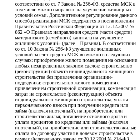
соответствии со ст. 7 Закона № 256-ФЗ, средства МСК в
том числе можно направить на улучшение жилищных
условий семьи. Дополнительное регулирование данного
способа реализации МСК содержится в постановлении
Правительства Российской Федерации от 12.12.2007 №
862 «О Правилах направления средств (части средств)
материнского (семейного) капитала на улучшение
жилищных условий» (далее – Правила). В соответствии
со ст. 10 Закона № 256-ФЗ улучшение жилищных
условий за счет средств МСК возможно в следующих
случаях: приобретение жилого помещения на основании
любых незапрещенных законом сделок; строительство
(реконструкция) объекта индивидуального жилищного
строительства без привлечения организации-
подрядчика; строительство жилого помещения с
привлечением строительной организации; компенсация
затрат на строительство (реконструкцию) объекта
индивидуального жилищного строительства; уплата
первоначального взноса при получении кредита или
займа (включая ипотечный), на приобретение или
строительство жилья; погашение основного долга и
уплата процентов по кредитам или займам (включая
ипотечный), на приобретение или строительство жилья;
оплата по договору участия в долевом строительстве в
рамках Федерального закона от 30.12.2004 № 214-ФЗ