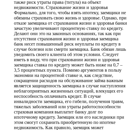
также риск утраты права (титула) на объект
недвижимости. Страхование жизни и здоровья
Формально, для того, чтобы взять ипотеку, заемщики не
обязаны страховать свою жизнь и здоровье. Однако, при
отказе заемщика от страхования жизни и здоровья банки
зачастую увеличивают процентную ставку по кредиту.
Делают они это на законных основаниях, так как при
отсутствии страхования жизни и здоровья заемщика
банк несет повышенный риск неуплаты по кредиту в
случае болезни или смерти заемщика. Банк обязан лишь
уведомить своего клиента об этом условии. Следует
иметь в виду, что при страховании жизни и здоровья
заемщика ставка по кредиту может быть ниже на 0,7 –
3,5 процентных пункта. Помимо аргументов в пользу
экономии на процентной ставке и, как следствие,
сокращении расходов на обслуживание займа важным
является защищенность заемщика в случае наступления
неблагоприятных жизненных ситуаций, влекущих его
неспособность оплачивать кредит. В случае
инвалидности заемщика, его гибели, получения травм,
тяжелых заболеваний или утраты работоспособности
страховая компания выплатит банку долг по
ипотечному кредиту. Заемщик или его наследники при
этом смогут сохранить приобретенную по ипотеке
недвижимость. Как правило, заемщик может