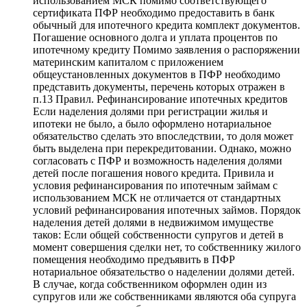
использованием МСК помимо соответствующего
сертификата ПФР необходимо предоставить в банк
обычный для ипотечного кредита комплект документов.
Погашение основного долга и уплата процентов по
ипотечному кредиту Помимо заявления о распоряжении
материнским капиталом с приложением
общеустановленных документов в ПФР необходимо
представить документы, перечень которых отражен в
п.13 Правил. Рефинансирование ипотечных кредитов
Если наделения долями при регистрации жилья и
ипотеки не было, а было оформлено нотариальное
обязательство сделать это впоследствии, то доля может
быть выделена при перекредитовании. Однако, можно
согласовать с ПФР и возможность наделения долями
детей после погашения нового кредита. Привила и
условия рефинансирования по ипотечным займам с
использованием МСК не отличается от стандартных
условий рефинансирования ипотечных займов. Порядок
наделения детей долями в недвижимом имуществе
таков: Если общей собственности супругов и детей в
момент совершения сделки нет, то собственнику жилого
помещения необходимо предъявить в ПФР
нотариальное обязательство о наделении долями детей.
В случае, когда собственником оформлен один из
супругов или же собственниками являются оба супруга