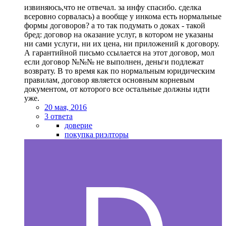
извиняюсь,что не отвечал. за инфу спасибо. сделка
всеровно сорвалась) а вообще у инкома есть нормальные
формы договоров? а то так подумать о доках - такой
бред: договор на оказание услуг, в котором не указаны
ни сами услуги, ни их цена, ни приложений к договору.
А гарантийной письмо ссылается на этот договор, мол
если договор №№№ не выполнен, деньги подлежат
возврату. В то время как по нормальным юридическим
правилам, договор является основным корневым
документом, от которого все остальные должны идти
уже.
20 мая, 2016
3 ответа
доверие
покупка риэлторы