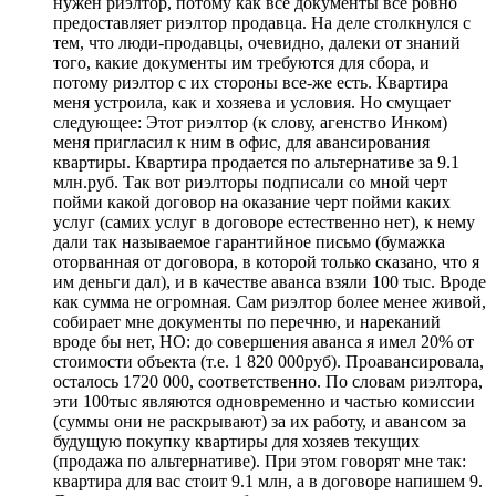
нужен риэлтор, потому как все документы все ровно
предоставляет риэлтор продавца. На деле столкнулся с
тем, что люди-продавцы, очевидно, далеки от знаний
того, какие документы им требуются для сбора, и
потому риэлтор с их стороны все-же есть. Квартира
меня устроила, как и хозяева и условия. Но смущает
следующее: Этот риэлтор (к слову, агенство Инком)
меня пригласил к ним в офис, для авансирования
квартиры. Квартира продается по альтернативе за 9.1
млн.руб. Так вот риэлторы подписали со мной черт
пойми какой договор на оказание черт пойми каких
услуг (самих услуг в договоре естественно нет), к нему
дали так называемое гарантийное письмо (бумажка
оторванная от договора, в которой только сказано, что я
им деньги дал), и в качестве аванса взяли 100 тыс. Вроде
как сумма не огромная. Сам риэлтор более менее живой,
собирает мне документы по перечню, и нареканий
вроде бы нет, НО: до совершения аванса я имел 20% от
стоимости объекта (т.е. 1 820 000руб). Проавансировала,
осталось 1720 000, соответственно. По словам риэлтора,
эти 100тыс являются одновременно и частью комиссии
(суммы они не раскрывают) за их работу, и авансом за
будущую покупку квартиры для хозяев текущих
(продажа по альтернативе). При этом говорят мне так:
квартира для вас стоит 9.1 млн, а в договоре напишем 9.