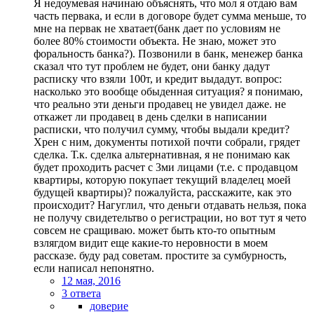
Я недоумевая начинаю объяснять, что мол я отдаю вам
часть первака, и если в договоре будет сумма меньше, то
мне на первак не хватает(банк дает по условиям не
более 80% стоимости объекта. Не знаю, может это
форальность банка?). Позвонили в банк, менежер банка
сказал что тут проблем не будет, они банку дадут
расписку что взяли 100т, и кредит выдадут. вопрос:
насколько это вообще обыденная ситуация? я понимаю,
что реально эти деньги продавец не увидел даже. не
откажет ли продавец в день сделки в написании
расписки, что получил сумму, чтобы выдали кредит?
Хрен с ним, документы потихой почти собрали, грядет
сделка. Т.к. сделка альтернативная, я не понимаю как
будет проходить расчет с 3ми лицами (т.е. с продавцом
квартиры, которую покупает текущий владелец моей
будущей квартиры)? пожалуйста, расскажите, как это
происходит? Нагуглил, что деньги отдавать нельзя, пока
не получу свидетельтво о регистрации, но вот тут я чето
совсем не сращиваю. может быть кто-то опытным
взлягдом видит еще какие-то неровности в моем
рассказе. буду рад советам. простите за сумбурность,
если написал непонятно.
12 мая, 2016
3 ответа
доверие