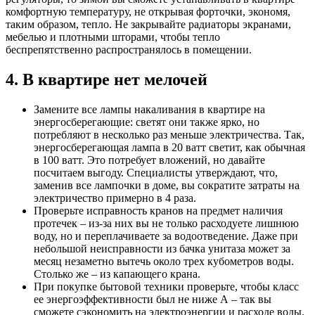
комфортную температуру, не открывая форточки, экономя,
таким образом, тепло. Не закрывайте радиаторы экранами,
мебелью и плотными шторами, чтобы тепло
беспрепятственно распространялось в помещении.
4. В квартире нет мелочей
Замените все лампы накаливания в квартире на
энергосберегающие: светят они также ярко, но
потребляют в несколько раз меньше электричества. Так,
энергосберегающая лампа в 20 ватт светит, как обычная
в 100 ватт. Это потребует вложений, но давайте
посчитаем выгоду. Специалисты утверждают, что,
заменив все лампочки в доме, вы сократите затраты на
электричество примерно в 4 раза.
Проверьте исправность кранов на предмет наличия
протечек – из-за них вы не только расходуете лишнюю
воду, но и переплачиваете за водоотведение. Даже при
небольшой неисправности из бачка унитаза может за
месяц незаметно вытечь около трех кубометров воды.
Столько же – из капающего крана.
При покупке бытовой техники проверьте, чтобы класс
ее энергоэффективности был не ниже А – так вы
сможете сэкономить на электроэнергии и расходе воды.