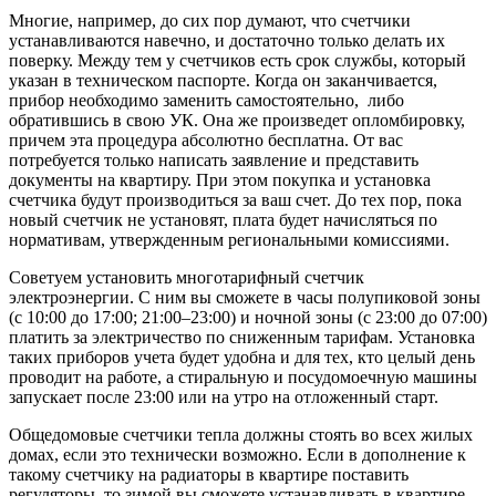
Многие, например, до сих пор думают, что счетчики
устанавливаются навечно, и достаточно только делать их
поверку. Между тем у счетчиков есть срок службы, который
указан в техническом паспорте. Когда он заканчивается,
прибор необходимо заменить самостоятельно, либо
обратившись в свою УК. Она же произведет опломбировку,
причем эта процедура абсолютно бесплатна. От вас
потребуется только написать заявление и представить
документы на квартиру. При этом покупка и установка
счетчика будут производиться за ваш счет. До тех пор, пока
новый счетчик не установят, плата будет начисляться по
нормативам, утвержденным региональными комиссиями.
Советуем установить многотарифный счетчик
электроэнергии. С ним вы сможете в часы полупиковой зоны
(с 10:00 до 17:00; 21:00–23:00) и ночной зоны (с 23:00 до 07:00)
платить за электричество по сниженным тарифам. Установка
таких приборов учета будет удобна и для тех, кто целый день
проводит на работе, а стиральную и посудомоечную машины
запускает после 23:00 или на утро на отложенный старт.
Общедомовые счетчики тепла должны стоять во всех жилых
домах, если это технически возможно. Если в дополнение к
такому счетчику на радиаторы в квартире поставить
регуляторы, то зимой вы сможете устанавливать в квартире