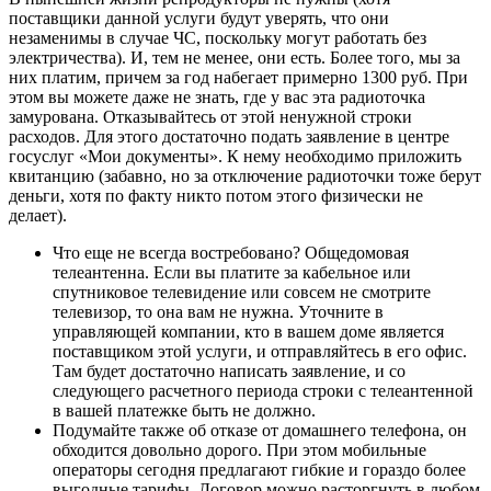
поставщики данной услуги будут уверять, что они
незаменимы в случае ЧС, поскольку могут работать без
электричества). И, тем не менее, они есть. Более того, мы за
них платим, причем за год набегает примерно 1300 руб. При
этом вы можете даже не знать, где у вас эта радиоточка
замурована. Отказывайтесь от этой ненужной строки
расходов. Для этого достаточно подать заявление в центре
госуслуг «Мои документы». К нему необходимо приложить
квитанцию (забавно, но за отключение радиоточки тоже берут
деньги, хотя по факту никто потом этого физически не
делает).
Что еще не всегда востребовано? Общедомовая
телеантенна. Если вы платите за кабельное или
спутниковое телевидение или совсем не смотрите
телевизор, то она вам не нужна. Уточните в
управляющей компании, кто в вашем доме является
поставщиком этой услуги, и отправляйтесь в его офис.
Там будет достаточно написать заявление, и со
следующего расчетного периода строки с телеантенной
в вашей платежке быть не должно.
Подумайте также об отказе от домашнего телефона, он
обходится довольно дорого. При этом мобильные
операторы сегодня предлагают гибкие и гораздо более
выгодные тарифы. Договор можно расторгнуть в любом