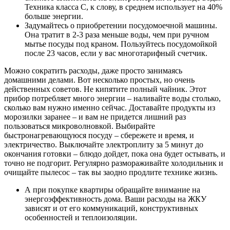
Техника класса С, к слову, в среднем использует на 40%
больше энергии.
Задумайтесь о приобретении посудомоечной машины.
Она тратит в 2-3 раза меньше воды, чем при ручном
мытье посуды под краном. Пользуйтесь посудомойкой
после 23 часов, если у вас многотарифный счетчик.
Можно сократить расходы, даже просто занимаясь
домашними делами. Вот несколько простых, но очень
действенных советов. Не кипятите полный чайник. Этот
прибор потребляет много энергии – наливайте воды столько,
сколько вам нужно именно сейчас. Доставайте продукты из
морозилки заранее – и вам не придется лишний раз
пользоваться микроволновкой. Выбирайте
быстронагревающуюся посуду – сбережете и время, и
электричество. Выключайте электроплиту за 5 минут до
окончания готовки – блюдо дойдет, пока она будет остывать, и
точно не подгорит. Регулярно размораживайте холодильник и
очищайте пылесос – так вы заодно продлите технике жизнь.
А при покупке квартиры обращайте внимание на
энергоэффективность дома. Ваши расходы на ЖКУ
зависят и от его коммуникаций, конструктивных
особенностей и теплоизоляции.