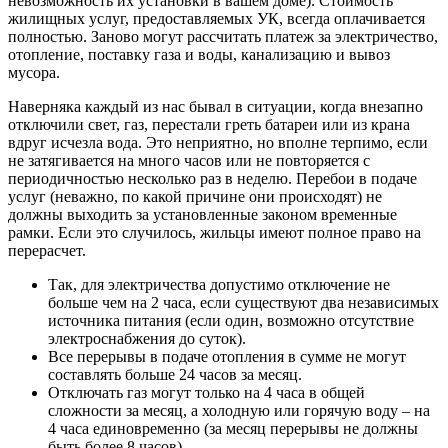
невозможность их установки в вашем доме). Стоимость
жилищных услуг, предоставляемых УК, всегда оплачивается
полностью. Заново могут рассчитать платеж за электричество,
отопление, поставку газа и воды, канализацию и вывоз
мусора.
Наверняка каждый из нас бывал в ситуации, когда внезапно
отключили свет, газ, перестали греть батареи или из крана
вдруг исчезла вода. Это неприятно, но вполне терпимо, если
не затягивается на много часов или не повторяется с
периодичностью несколько раз в неделю. Перебои в подаче
услуг (неважно, по какой причине они происходят) не
должны выходить за установленные законом временные
рамки. Если это случилось, жильцы имеют полное право на
перерасчет.
Так, для электричества допустимо отключение не
больше чем на 2 часа, если существуют два независимых
источника питания (если один, возможно отсутствие
электроснабжения до суток).
Все перерывы в подаче отопления в сумме не могут
составлять больше 24 часов за месяц.
Отключать газ могут только на 4 часа в общей
сложности за месяц, а холодную или горячую воду – на
4 часа единовременно (за месяц перерывы не должны
быть более 8 часов).