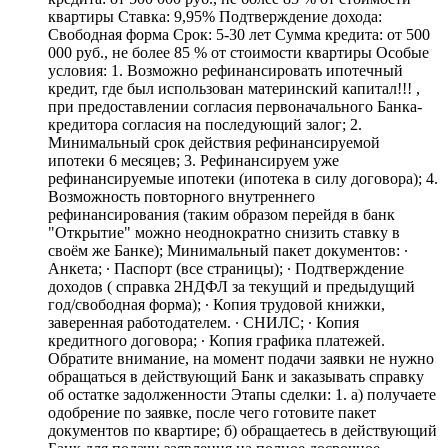
квартиры Ставка: 9,95% Подтверждение дохода:
Свободная форма Срок: 5-30 лет Сумма кредита: от 500
000 руб., не более 85 % от стоимости квартиры Особые
условия: 1. Возможно рефинансировать ипотечный
кредит, где был использован материнский капитал!!! ,
при предоставлении согласия первоначального Банка-
кредитора согласия на последующий залог; 2.
Минимальный срок действия рефинансируемой
ипотеки 6 месяцев; 3. Рефинансируем уже
рефинансируемые ипотеки (ипотека в силу договора); 4.
Возможность повторного внутреннего
рефинансирования (таким образом перейдя в банк
"Открытие" можно неоднократно снизить ставку в
своём же Банке); Минимальный пакет документов: ∙
Анкета; ∙ Паспорт (все страницы); ∙ Подтверждение
доходов ( справка 2НДФЛ за текущий и предыдущий
год/свободная форма); ∙ Копия трудовой книжки,
заверенная работодателем. ∙ СНИЛС; ∙ Копия
кредитного договора; ∙ Копия графика платежей.
Обратите внимание, на момент подачи заявки не нужно
обращаться в действующий Банк и заказывать справку
об остатке задолженности Этапы сделки: 1. а) получаете
одобрение по заявке, после чего готовите пакет
документов по квартире; б) обращаетесь в действующий