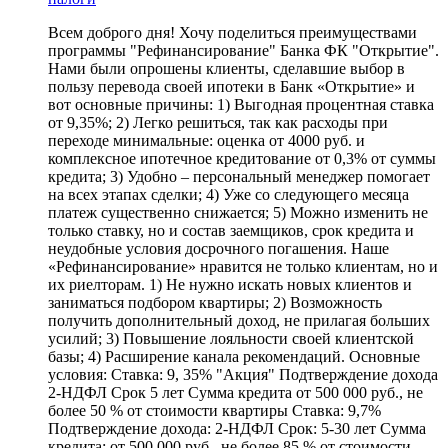
Всем доброго дня! Хочу поделиться преимуществами
программы "Рефинансирование" Банка ФК "Открытие".
Нами были опрошены клиенты, сделавшие выбор в
пользу перевода своей ипотеки в Банк «Открытие» и
вот основные причины: 1) Выгодная процентная ставка
от 9,35%; 2) Легко решиться, так как расходы при
переходе минимальные: оценка от 4000 руб. и
комплексное ипотечное кредитование от 0,3% от суммы
кредита; 3) Удобно – персональный менеджер помогает
на всех этапах сделки; 4) Уже со следующего месяца
платеж существенно снижается; 5) Можно изменить не
только ставку, но и состав заемщиков, срок кредита и
неудобные условия досрочного погашения. Наше
«Рефинансирование» нравится не только клиентам, но и
их риелторам. 1) Не нужно искать новых клиентов и
заниматься подбором квартиры; 2) Возможность
получить дополнительный доход, не прилагая больших
усилий; 3) Повышение лояльности своей клиентской
базы; 4) Расширение канала рекомендаций. Основные
условия: Ставка: 9, 35% "Акция" Подтверждение дохода
2-НДФЛ Срок 5 лет Сумма кредита от 500 000 руб., не
более 50 % от стоимости квартиры Ставка: 9,7%
Подтверждение дохода: 2-НДФЛ Срок: 5-30 лет Сумма
кредита: от 500 000 руб., не более 85 % от стоимости