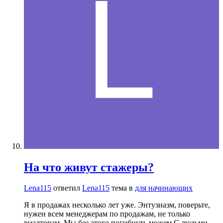
На что живут стажеры?
Lena115
ответил
Lena115
тема в
для начинающих
Я в продажах несколько лет уже. Энтузиазм, поверьте,
нужен всем менеджерам по продажам, не только
риэлторам. Мы без этого погибнуть можем С людьми