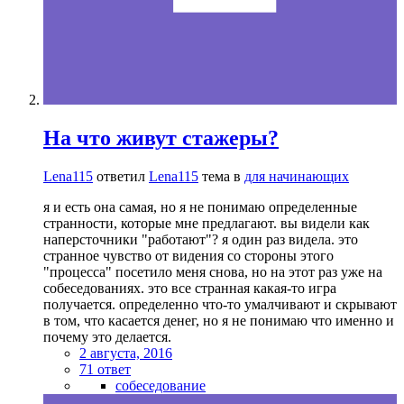
На что живут стажеры?
Lena115
ответил
Lena115
тема в
для начинающих
я и есть она самая, но я не понимаю определенные
странности, которые мне предлагают. вы видели как
наперсточники "работают"? я один раз видела. это
странное чувство от видения со стороны этого
"процесса" посетило меня снова, но на этот раз уже на
собеседованиях. это все странная какая-то игра
получается. определенно что-то умалчивают и скрывают
в том, что касается денег, но я не понимаю что именно и
почему это делается.
2 августа, 2016
71 ответ
собеседование