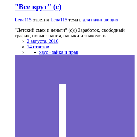
"Все врут" (с)
Lena115
ответил
Lena115
тема в
для начинающих
"Детский смех и деньги" (с))) Заработок, свободный
график, новые знания, навыки и знакомства.
2 августа, 2016
14 ответов
хаус - зайка и прав