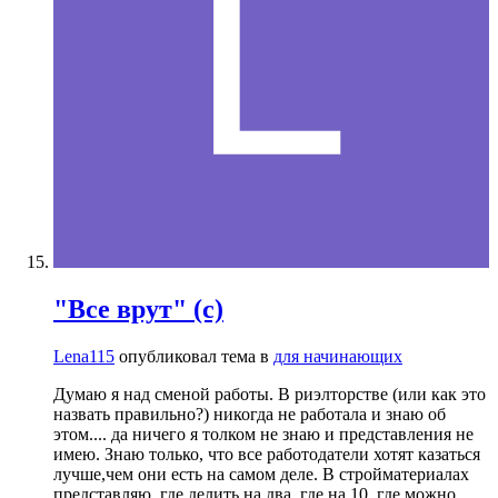
"Все врут" (с)
Lena115
опубликовал тема в
для начинающих
Думаю я над сменой работы. В риэлторстве (или как это
назвать правильно?) никогда не работала и знаю об
этом.... да ничего я толком не знаю и представления не
имею. Знаю только, что все работодатели хотят казаться
лучше,чем они есть на самом деле. В стройматериалах
представляю, где делить на два, где на 10, где можно