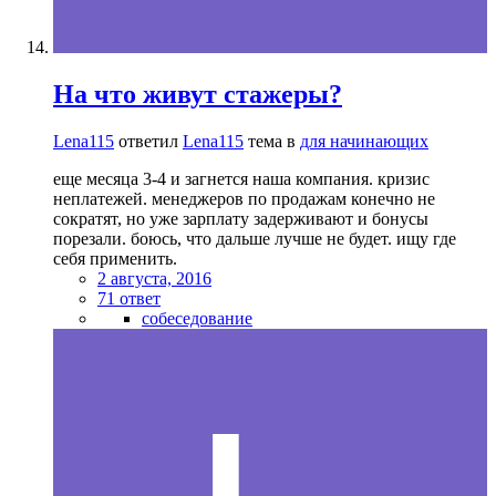
На что живут стажеры?
Lena115
ответил
Lena115
тема в
для начинающих
еще месяца 3-4 и загнется наша компания. кризис
неплатежей. менеджеров по продажам конечно не
сократят, но уже зарплату задерживают и бонусы
порезали. боюсь, что дальше лучше не будет. ищу где
себя применить.
2 августа, 2016
71 ответ
собеседование