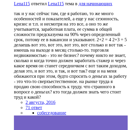
Lena115
ответил
Lena115
тема в
для начинающих
так и у нас сейчас там, где я работаю, то же много
особенностей и показателей, а еще у нас сезонность,
кризис и т.п. и несмотря на это все, а оно то же
учитывается, заработная плата, ее сумма в общей
сложности предсказуема на 90% через определенный
срок, потому ее в вакансии и указывают. 2+2 = 4 2+3 = 5
делаешь вот это, вот это, вот это, вот столько и вот так -
имеешь на выходе в месяц столько-то. торговля
недвижимостью - это не бизнес? почему никто не знает,
сколько и когда точно должен заработать стажер и через
какое время он станет середничком с вот таким доходом,
делая это, и вот это, и так, и вот так? еще и на меня
обижаются при этом, будто спросить о деньгах за работу
- это что-то сверхъестественное. на рынке труда я
продаю свою способность к труду. что странного в
вопросе о деньгах? кто тогда должен знать чего стоит
труд и какой?
2 августа, 2016
71 ответ
собеседование