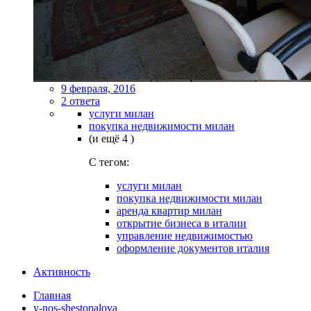
9 февраля, 2016
2 ответа
услуги милан
покупка недвижимости милан
(и ещё 4 )
C тегом:
услуги милан
покупка недвижимости милан
аренда квартир милан
открытие бизнеса в италии
управление недвижимостью
оформление документов италия
Активность
Главная
y-nos-shestopalova